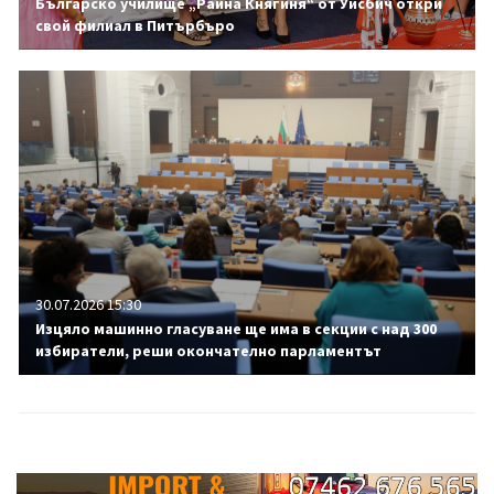
Българско училище „Райна Княгиня“ от Уисбич откри
свой филиал в Питърбъро
30.07.2026 15:30
Изцяло машинно гласуване ще има в секции с над 300
избиратели, реши окончателно парламентът