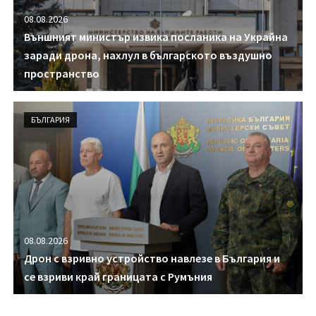
08.08.2026
Външният министър извика посланика на Украйна
заради дрона, нахлул в българското въздушно
пространство
БЪЛГАРИЯ
08.08.2026
Дрон с взривно устройство навлезе в България и
се взриви край границата с Румъния