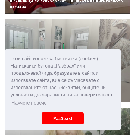
В "Училище по психология": Тишината на дигиталното
насилие
Този сайт използва бисквитки (cookies).
Натискайки бутона „Разбрах“ или
продължавайки да бразувате в сайта и
използвате сайта, вие се съгласявате с
14.05.2026 15:00
използваните от нас бисквитки, общите ни
Повишена чувствителност към звуци, какви са
условия и декларацията ни за поверителност.
причините
Научете повече
Разбрах!