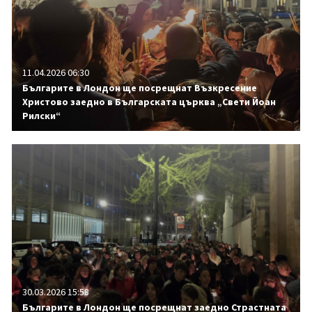
11.04.2026 06:30
Българите в Лондон ще посрещнат Възкресение
Христово заедно в Българската църква „Свети Йоан
Рилски“
30.03.2026 15:58
Българите в Лондон ще посрещнат заедно Страстната