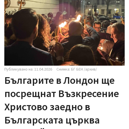
i
g
a
t
i
o
n
Публикувано на: 11.04.2026
Снимка: БГ БЕН /архив/
Българите в Лондон ще
посрещнат Възкресение
Христово заедно в
Българската църква