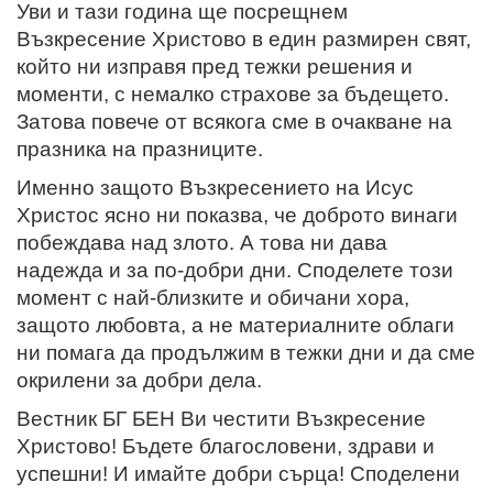
Уви и тази година ще посрещнем
Възкресение Христово в един размирен свят,
който ни изправя пред тежки решения и
моменти, с немалко страхове за бъдещето.
Затова повече от всякога сме в очакване на
празника на празниците.
Именно защото Възкресението на Исус
Христос ясно ни показва, че доброто винаги
побеждава над злото. А това ни дава
надежда и за по-добри дни. Споделете този
момент с най-близките и обичани хора,
защото любовта, а не материалните облаги
ни помага да продължим в тежки дни и да сме
окрилени за добри дела.
Вестник БГ БЕН Ви честити Възкресение
Христово! Бъдете благословени, здрави и
успешни! И имайте добри сърца! Споделени