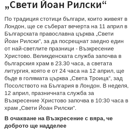
„Свети Йоан Рилски“
По традиция стотици българи, които живеят в
Лондон, ще се съберат вечерта на 11 април в
Българската православна църква „Свети
Йоан Рилски“, за да посрещнат заедно един
от най-светлите празници - Възкресение
Христово. Великденската служба започва в
българския храм в 23.30 часа, а светата
литургия, която е от 24 часа на 12 април, ще
бъде в голямата църква „Света Троица“, зад
Посолството на България в Лондон. В неделя,
12 април, празничната служба за
Възкресение Христово започва в 10:30 часа в
храм „Свети Йоан Рилски“.
В очакване на Възкресение с вяра, че
доброто ще надделее