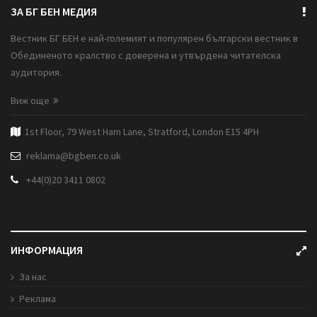
ЗА БГ БЕН МЕДИЯ
Вестник БГ БЕН е най-големият и популярен български вестник в
Обединеното кралство с доверена и утвърдена читателска
аудитория.
Виж още
1st Floor, 79 West Ham Lane, Stratford, London E15 4PH
reklama@bgben.co.uk
+44(0)20 3411 0802
ИНФОРМАЦИЯ
За нас
Реклама