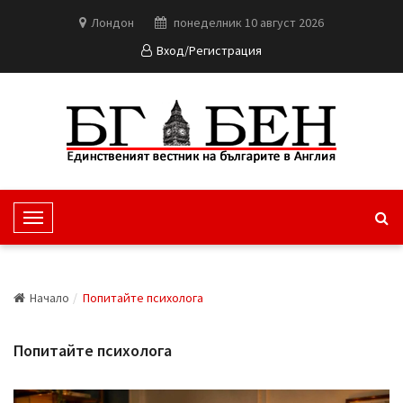
Лондон
понеделник 10 август 2026
Вход/Регистрация
T
o
g
g
Начало
Попитайте психолога
l
e
Попитайте психолога
N
a
v