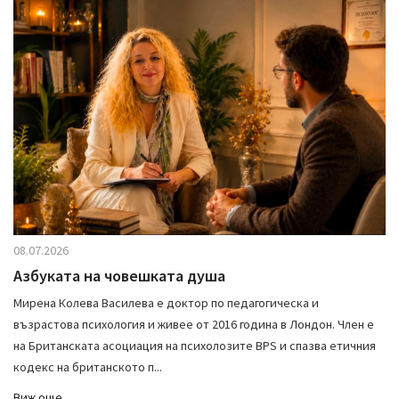
i
g
a
t
i
o
n
08.07.2026
Азбуката на човешката душа
Мирена Колева Василева е доктор по педагогическа и
възрастова психология и живее от 2016 година в Лондон. Член е
на Британската асоциация на психолозите BPS и спазва етичния
кодекс на британското п...
Виж още...