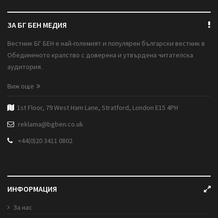
ЗА БГ БЕН МЕДИЯ
Вестник БГ БЕН е най-големият и популярен български вестник в
Обединеното кралство с доверена и утвърдена читателска
аудитория.
Виж още
1st Floor, 79 West Ham Lane, Stratford, London E15 4PH
reklama@bgben.co.uk
+44(0)20 3411 0802
ИНФОРМАЦИЯ
За нас