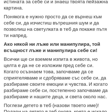
истината за себе си и знаеш твоята пейзажна
картина.
Понякога е нужно просто да се върнеш към
себе си, да изчистиш вътрешния шум и да
позволиш на светулката в теб да покаже пътя
ти напред.
Ако някой ни лъже или манипулира, той
всъщност лъже и манипулира себе си!
Всички ще си вземем изпита в живота, но
целта е да не се изложим пред себе си.
Когато осъзнаем това, започваме да се
сприятеляваме и сдобряваме със себе си, да
разбираме своите емоции и чувства. И когато
разбираме себе си, постепенно започваме да
разбираме и нашите деца, и света около нас.
Поглези детето в теб (назови твоето име)!
Подари на детето в теб онова, което е искало