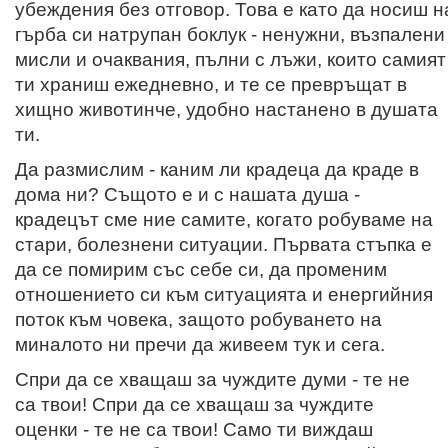
убеждения без отговор. Това е като да носиш н
гърба си натрупан боклук - ненужни, възпалени
мисли и очаквания, пълни с лъжи, които самият
ти храниш ежедневно, и те се превръщат в
хищно животинче, удобно настанено в душата
ти.
Да размислим - каним ли крадеца да краде в
дома ни? Същото е и с нашата душа -
крадецът сме ние самите, когато робуваме на
стари, болезнени ситуации. Първата стъпка е
да се помирим със себе си, да променим
отношението си към ситуацията и енергийния
поток към човека, защото робуването на
миналото ни пречи да живеем тук и сега.
Спри да се хващаш за чуждите думи - те не
са твои! Спри да се хващаш за чуждите
оценки - те не са твои! Само ти виждаш