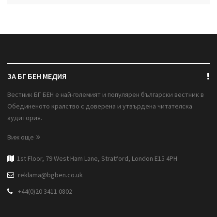
ЗА БГ БЕН МЕДИЯ
Вестник БГ БЕН е най-големият и популярен български вестник в
Обединеното кралство с доверена и утвърдена читателска
аудитория.
Виж още
1st Floor, 79 West Ham Lane, Stratford, London E15 4PH
reklama@bgben.co.uk
+44(0)20 3411 0802