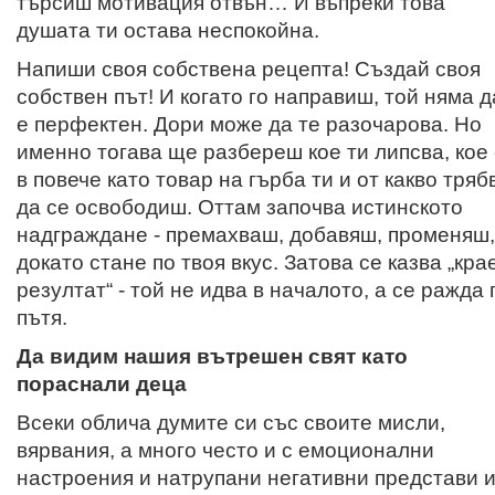
търсиш мотивация отвън… И въпреки това
душата ти остава неспокойна.
Напиши своя собствена рецепта! Създай своя
собствен път! И когато го направиш, той няма д
е перфектен. Дори може да те разочарова. Но
именно тогава ще разбереш кое ти липсва, кое
в повече като товар на гърба ти и от какво тряб
да се освободиш. Оттам започва истинското
надграждане - премахваш, добавяш, променяш,
докато стане по твоя вкус. Затова се казва „кра
резултат“ - той не идва в началото, а се ражда 
пътя.
Да видим нашия вътрешен свят като
пораснали деца
Всеки облича думите си със своите мисли,
вярвания, а много често и с емоционални
настроения и натрупани негативни представи 