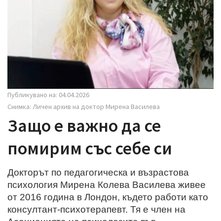
i
g
a
t
i
o
n
Публикувано на: 04.04.2026
Снимка: Личен архив на доктор Мирена Василева
Защо е важно да се
помирим със себе си
Докторът по педагогическа и възрастова
психология Мирена Колева Василева живее
от 2016 година в Лондон, където работи като
консултант-психотерапевт. Тя е член на