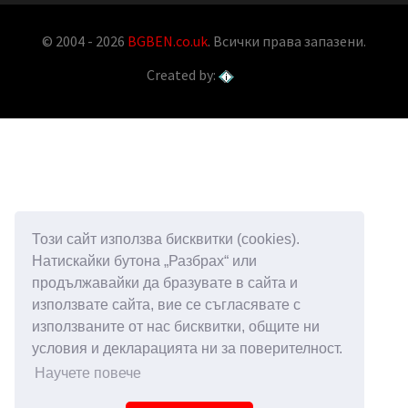
© 2004 - 2026
BGBEN.co.uk
. Всички права запазени.
Created by:
Този сайт използва бисквитки (cookies).
Натискайки бутона „Разбрах“ или
продължавайки да бразувате в сайта и
използвате сайта, вие се съгласявате с
използваните от нас бисквитки, общите ни
условия и декларацията ни за поверителност.
Научете повече