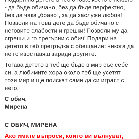
- да бъде обичано, без да бъде перфектно,
без да чака „браво“, за да заслужи любов!
Позволи на това дете да бъде обичано с
неговите слабости и грешки! Позволи му да
сгреши и го прегърни с обич! Подари на
детето в теб прегръдка с обещание: никога да
не го изоставяш заради другите.
Тогава детето в теб ще бъде в мир със себе
си, а любимите хора около теб ще усетят
този мир и ще поискат сами да си играят с
него.
С обич,
Мирена
С ОБИЧ, МИРЕНА
Ако имате въпроси, които ви вълнуват,