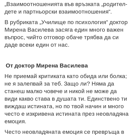
„Взаимоотношенията във връзката „родител-
дете и партньорски взаимоотношения“.
В рубриката „Училище по психология“ доктор
Мирена Василева засяга един много важен
въпрос, чийто отговор обаче трябва да си
даде всеки един от нас.
От доктор Мирена Василева
Не приемай критиката като обида или болка;
не я залепвай за теб. Защо ли? Няма да
станеш малко човече и никой не може да
види какво става в душата ти. Единствено ти
виждаш истината, но по твой начин и много
често е изкривена истината през неовладяна
емоция.
Често неовладяната емоция се превръща в