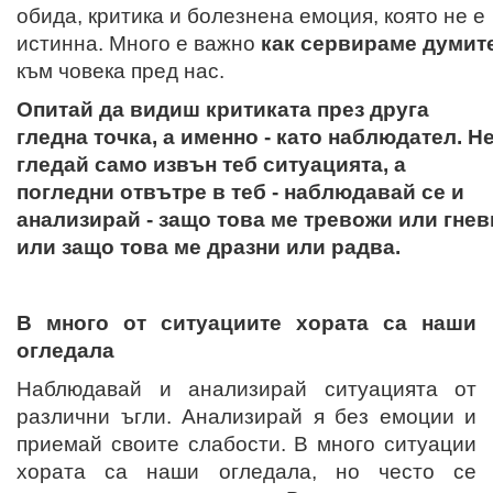
обида, критика и болезнена емоция, която не е
истинна.
Много е важно
как сервираме думит
към човека пред нас.
Опитай да видиш критиката през друга
гледна точка, а именно - като наблюдател. Н
гледай само извън теб ситуацията, а
погледни отвътре в теб - наблюдавай се и
анализирай - защо това ме тревожи или гнев
или защо това ме дразни или радва.
В много от ситуациите хората са наши
огледала
Наблюдавай и анализирай ситуацията от
различни ъгли. Анализирай я без емоции и
приемай своите слабости. В много ситуации
хората са наши огледала, но често се