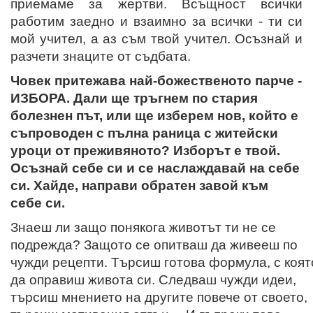
приемаме за жертви. Всъщност всички
работим заедно и взаимно за всички - ти си
мой учител, а аз съм твой учител. Осъзнай и
разчети знаците от съдбата.
Човек притежава най-божественото парче -
ИЗБОРА. Дали ще тръгнем по стария
болезнен път, или ще изберем нов, който е
съпроводен с пълна раница с житейски
уроци от преживяното? Изборът е твой.
Осъзнай себе си и се наслаждавай на себе
си. Хайде, направи обратен завой към
себе си.
Знаеш ли защо понякога животът ти не се
подрежда? Защото се опитваш да живееш по
чужди рецепти. Търсиш готова формула, с коят
да оправиш живота си. Следваш чужди идеи,
търсиш мнението на другите повече от своето,