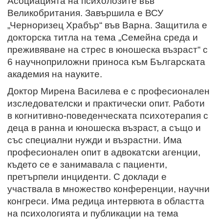
Асоциацията на психолозите във
Великобритания. Завършила е ВСУ
„Черноризец Храбър“ във Варна. Защитила е
докторска титла на тема „Семейна среда и
преживяване на стрес в юношеска възраст“ с
6 научноприложни приноса към Българската
академия на науките.
Доктор Мирена Василева е с професионален
изследователски и практически опит. Работи
в когнитивно-поведенческата психотерапия с
деца в ранна и юношеска възраст, а също и
със специални нужди и възрастни. Има
професионален опит в адвокатски агенции,
където се е занимавала с пациенти,
претърпели инциденти. С доклади е
участвала в множество конференции, научни
конгреси. Има редица интервюта в областта
на психологията и публикации на тема