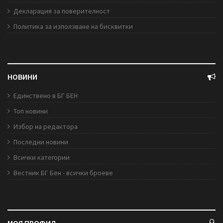
Декларация за поверителност
Политика за използване на бисквитки
НОВИНИ
Единствено в БГ БЕН
Топ новини
Избор на редактора
Последни новини
Всички категории
Вестник БГ Бен - всички броеве
МОЯ ПРОФИЛ