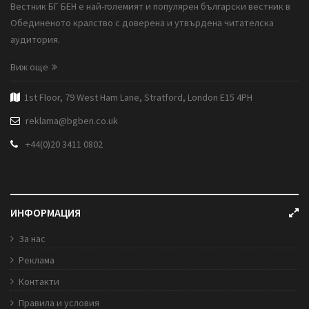
Вестник БГ БЕН е най-големият и популярен български вестник в
Обединеното кралство с доверена и утвърдена читателска
аудитория.
Виж още
1st Floor, 79 West Ham Lane, Stratford, London E15 4PH
reklama@bgben.co.uk
+44(0)20 3411 0802
ИНФОРМАЦИЯ
За нас
Реклама
Контакти
Правила и условия