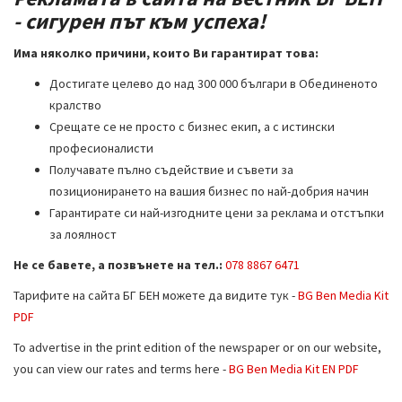
i
- сигурен път към успеха!
g
Има няколко причини, които Ви гарантират това:
a
t
Достигате целево до над 300 000 българи в Обединеното
i
кралство
o
Срещате се не просто с бизнес екип, а с истински
n
професионалисти
Получавате пълно съдействие и съвети за
позиционирането на вашия бизнес по най-добрия начин
Гарантирате си най-изгодните цени за реклама и отстъпки
за лоялност
Не се бавете, а позвънете на тел.:
078 8867 6471
Тарифите на сайта БГ БЕН можете да видите тук -
BG Ben Media Kit
PDF
To advertise in the print edition of the newspaper or on our website,
you can view our rates and terms here -
BG Ben Media Kit EN PDF