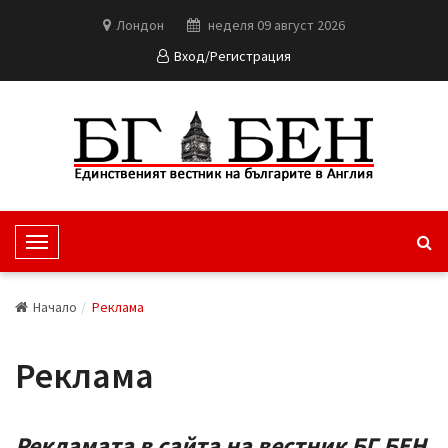
Лондон
неделя 09 август 2026
Вход/Регистрация
T
o
g
Начало
Реклама
g
l
Реклама
e
N
a
v
Рекламата в сайта на вестник БГ БЕН