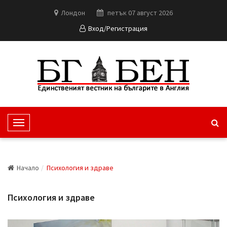
Лондон
петък 07 август 2026
Вход/Регистрация
T
o
g
g
Начало
Психология и здраве
l
e
Психология и здраве
N
a
v