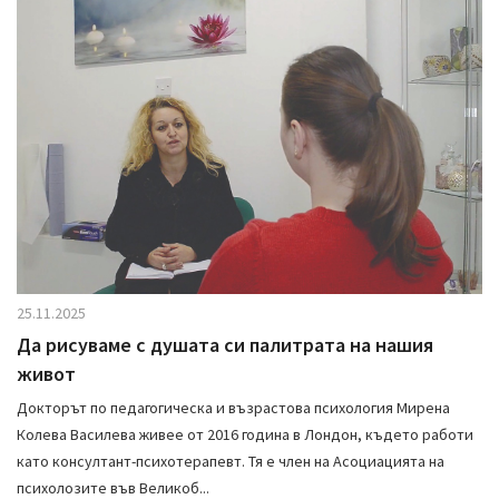
i
g
a
t
i
o
n
25.11.2025
Да рисуваме с душата си палитрата на нашия
живот
Докторът по педагогическа и възрастова психология Мирена
Колева Василева живее от 2016 година в Лондон, където работи
като консултант-психотерапевт. Тя е член на Асоциацията на
психолозите във Великоб...