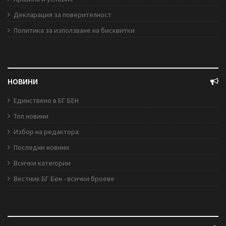
Декларация за поверителност
Политика за използване на бисквитки
НОВИНИ
Единствено в БГ БЕН
Топ новини
Избор на редактора
Последни новини
Всички категории
Вестник БГ Бен - всички броеве