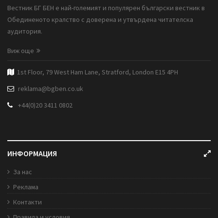
Вестник БГ БЕН е най-големият и популярен български вестник в
Обединеното кралство с доверена и утвърдена читателска
аудитория.
Виж още
1st Floor, 79 West Ham Lane, Stratford, London E15 4PH
reklama@bgben.co.uk
+44(0)20 3411 0802
ИНФОРМАЦИЯ
За нас
Реклама
Контакти
Правила и условия