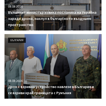
08.08.2026
Външният министър извика посланика на Украйна
заради дрона, нахлул в българското въздушно
пространство
БЪЛГАРИЯ
08.08.2026
Дрон с взривно устройство навлезе в България и
се взриви край границата с Румъния