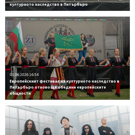
културното наследство в Питърбъро
03.06.2026 16:54
Европейският фестивал на културното наследство в
Питърбъро отново ще обедини европейските
общности