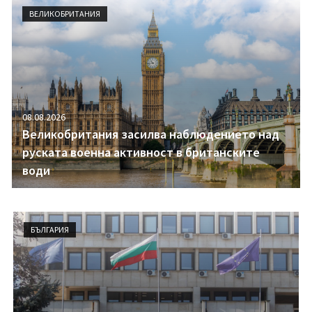
i
ВЕЛИКОБРИТАНИЯ
g
a
t
i
o
n
08.08.2026
Великобритания засилва наблюдението над
руската военна активност в британските
води
БЪЛГАРИЯ