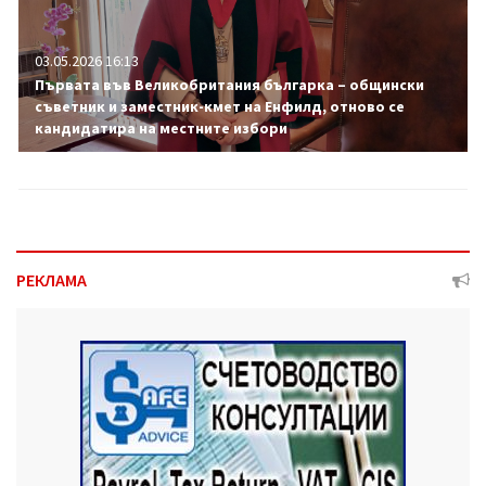
03.05.2026 16:13
Първата във Великобритания българка – общински
съветник и заместник-кмет на Енфилд, отново се
кандидатира на местните избори
РЕКЛАМА