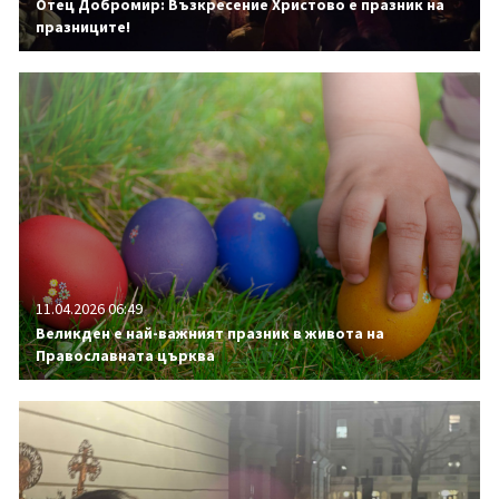
Отец Добромир: Възкресение Христово е празник на
празниците!
11.04.2026 06:49
Великден е най-важният празник в живота на
Православната църква