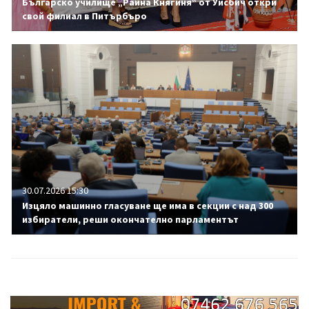
Българско училище „Райна Княгиня“ от Уисбич откри
свой филиал в Питърбъро
30.07.2026 15:30
Изцяло машинно гласуване ще има в секции с над 300
избиратели, реши окончателно парламентът