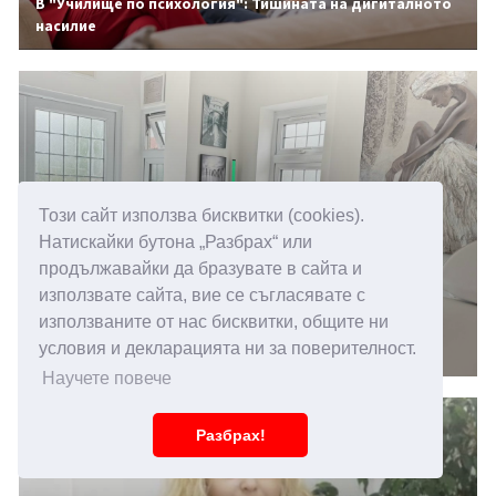
В "Училище по психология": Тишината на дигиталното
насилие
Този сайт използва бисквитки (cookies).
Натискайки бутона „Разбрах“ или
продължавайки да бразувате в сайта и
използвате сайта, вие се съгласявате с
14.05.2026 15:00
използваните от нас бисквитки, общите ни
Повишена чувствителност към звуци, какви са
условия и декларацията ни за поверителност.
причините
Научете повече
Разбрах!