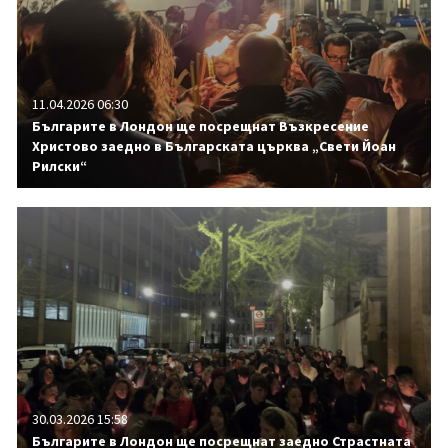
11.04.2026 06:30
Българите в Лондон ще посрещнат Възкресение
Христово заедно в Българската църква „Свети Йоан
Рилски“
30.03.2026 15:58
Българите в Лондон ще посрещнат заедно Страстната