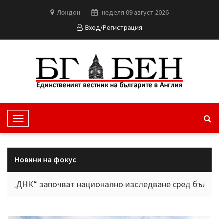
Лондон
неделя 09 август 2026
Вход/Регистрация
T
o
g
g
Новини на фокус
l
e
“ започват национално изследване сред българите в ч
N
a
v