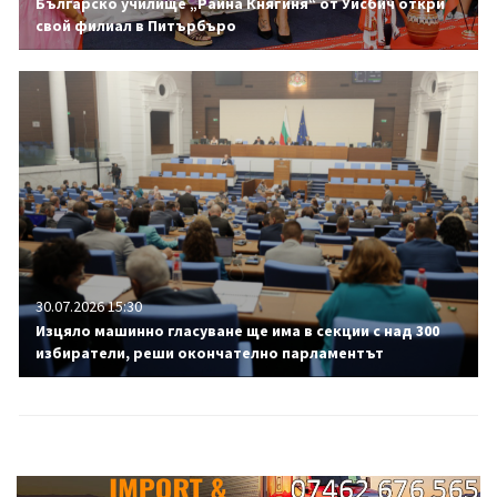
Българско училище „Райна Княгиня“ от Уисбич откри
свой филиал в Питърбъро
30.07.2026 15:30
Изцяло машинно гласуване ще има в секции с над 300
избиратели, реши окончателно парламентът