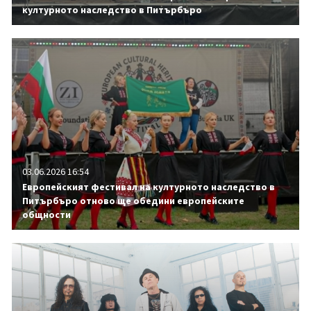
културното наследство в Питърбъро
03.06.2026 16:54
Европейският фестивал на културното наследство в
Питърбъро отново ще обедини европейските
общности