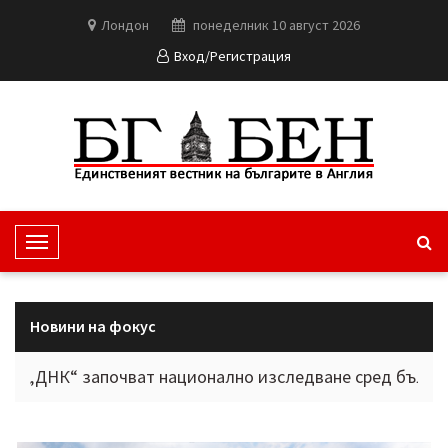
Лондон
понеделник 10 август 2026
Вход/Регистрация
T
o
g
g
Новини на фокус
l
e
“ започват национално изследване сред българите в ч
N
a
v