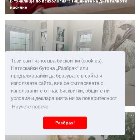
В "Училище по психология": Тишината на дигиталното
насилие
Този сайт използва бисквитки (cookies).
Натискайки бутона „Разбрах“ или
продължавайки да бразувате в сайта и
използвате сайта, вие се съгласявате с
14.05.2026 15:00
използваните от нас бисквитки, общите ни
Повишена чувствителност към звуци, какви са
условия и декларацията ни за поверителност.
причините
Научете повече
Разбрах!