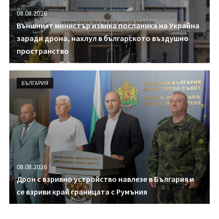
08.08.2026
Външният министър извика посланика на Украйна
заради дрона, нахлул в българското въздушно
пространство
БЪЛГАРИЯ
08.08.2026
Дрон с взривно устройство навлезе в България и
се взриви край границата с Румъния