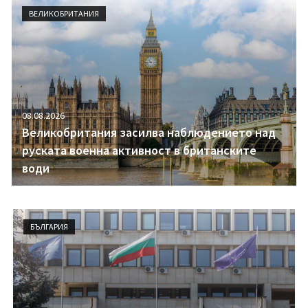
i
ВЕЛИКОБРИТАНИЯ
g
a
t
i
o
n
08.08.2026
Великобритания засилва наблюдението над
руската военна активност в британските
води
БЪЛГАРИЯ