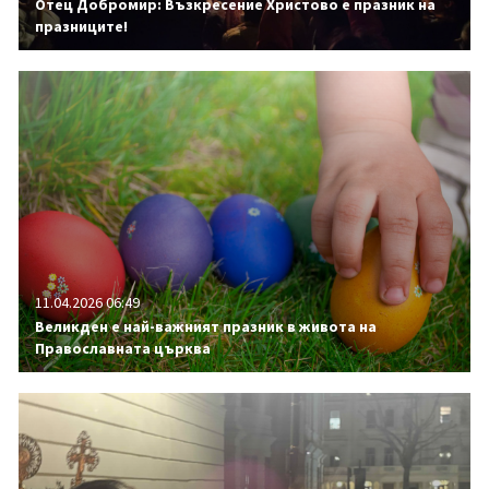
Отец Добромир: Възкресение Христово е празник на
празниците!
11.04.2026 06:49
Великден е най-важният празник в живота на
Православната църква