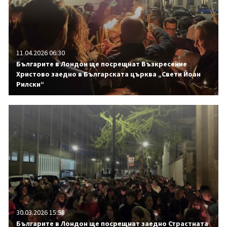
11.04.2026 06:30
Българите в Лондон ще посрещнат Възкресение
Христово заедно в Българската църква „Свети Йоан
Рилски“
30.03.2026 15:58
Българите в Лондон ще посрещнат заедно Страстната