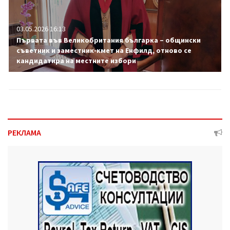
03.05.2026 16:13
Първата във Великобритания българка – общински
съветник и заместник-кмет на Енфилд, отново се
кандидатира на местните избори
РЕКЛАМА