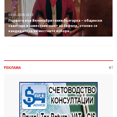
03.05.2026 16:13
Първата във Великобритания българка – общински
съветник и заместник-кмет на Енфилд, отново се
кандидатира на местните избори
РЕКЛАМА