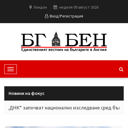
Лондон
неделя 09 август 2026
Вход/Регистрация
T
o
g
g
Новини на фокус
l
e
“ започват национално изследване сред българите в чу
N
a
v