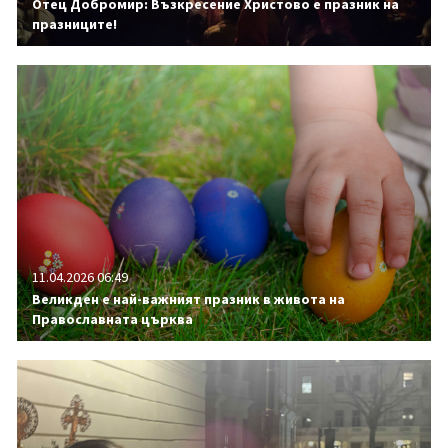
Отец Добромир: Възкресение Христово е празник на
празниците!
11.04.2026 06:49
Великден е най-важният празник в живота на
Православната църква