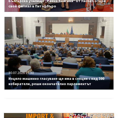
Българско училище „Райна Княгиня“ от Уисбич откри
свой филиал в Питърбъро
30.07.2026 15:30
Изцяло машинно гласуване ще има в секции с над 300
избиратели, реши окончателно парламентът