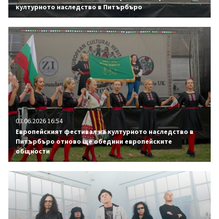
културното наследство в Питърбъро
03.06.2026 16:54
Европейският фестивал на културното наследство в
Питърбъро отново ще обедини европейските
общности