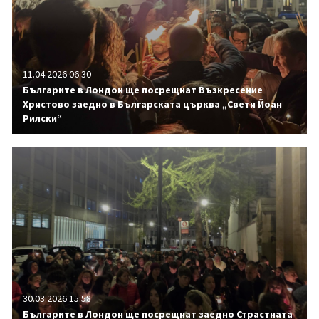
11.04.2026 06:30
Българите в Лондон ще посрещнат Възкресение
Христово заедно в Българската църква „Свети Йоан
Рилски“
30.03.2026 15:58
Българите в Лондон ще посрещнат заедно Страстната