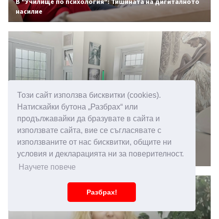
В "Училище по психология": Тишината на дигиталното
насилие
Този сайт използва бисквитки (cookies).
Натискайки бутона „Разбрах“ или
продължавайки да бразувате в сайта и
използвате сайта, вие се съгласявате с
14.05.2026 15:00
използваните от нас бисквитки, общите ни
Повишена чувствителност към звуци, какви са
условия и декларацията ни за поверителност.
причините
Научете повече
Разбрах!