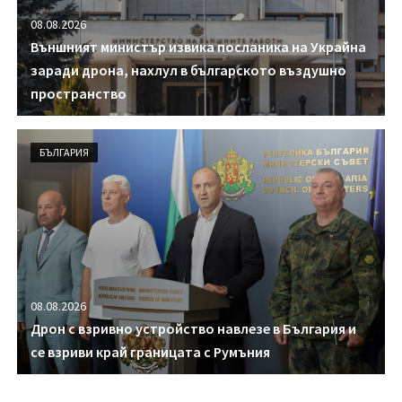
08.08.2026
Външният министър извика посланика на Украйна
заради дрона, нахлул в българското въздушно
пространство
БЪЛГАРИЯ
08.08.2026
Дрон с взривно устройство навлезе в България и
се взриви край границата с Румъния