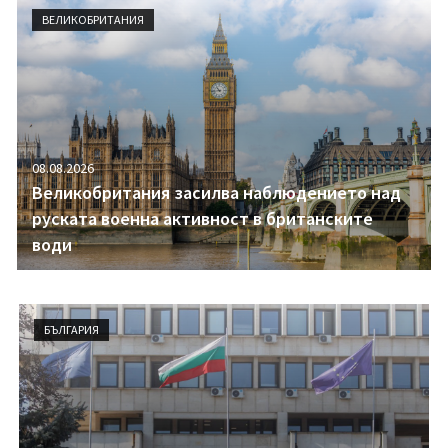
i
ВЕЛИКОБРИТАНИЯ
g
a
t
i
o
n
08.08.2026
Великобритания засилва наблюдението над
руската военна активност в британските
води
БЪЛГАРИЯ