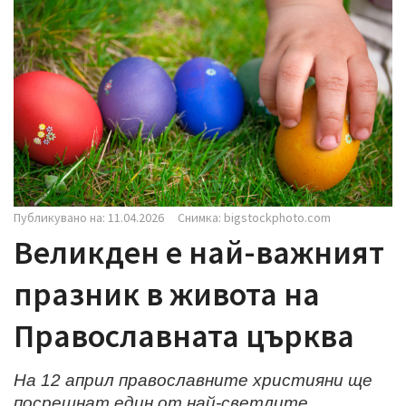
i
g
a
t
i
o
n
Публикувано на: 11.04.2026
Снимка: bigstockphoto.com
Великден е най-важният
празник в живота на
Православната църква
На 12 април православните християни ще
посрещнат един от най-светлите