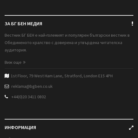
ЗА БГ БЕН МЕДИЯ
Вестник БГ БЕН е най-големият и популярен български вестник в
Обединеното кралство с доверена и утвърдена читателска
аудитория.
Виж още
1st Floor, 79 West Ham Lane, Stratford, London E15 4PH
reklama@bgben.co.uk
+44(0)20 3411 0802
ИНФОРМАЦИЯ