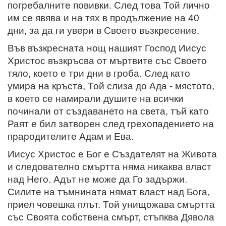
погребалните повивки. След това Той лично
им се явява и на тях в продължение на 40
дни, за да ги увери в Своето възкресение.
Във възкресната нощ нашият Господ Иисус
Христос възкръсва от мъртвите със Своето
тяло, което е три дни в гроба. След като
умира на кръста, Той слиза до Ада - мястото,
в което се намирали душите на всички
починали от създаването на света, тъй като
Раят е бил затворен след грехопадението на
прародителите Адам и Ева.
Иисус Христос е Бог е Създателят на Живота
и следователно смъртта няма никаква власт
над Него. Адът не може да Го задържи.
Силите на тъмнината нямат власт над Бога,
приел човешка плът. Той унищожава смъртта
със Своята собствена смърт, стъпква Дявола