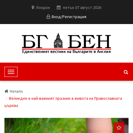
Лондон
петък 07 август 2026
Вход/Регистрация
T
o
g
Начало
g
Великден е най-важният празник в живота на Православната
l
църква
e
N
a
v