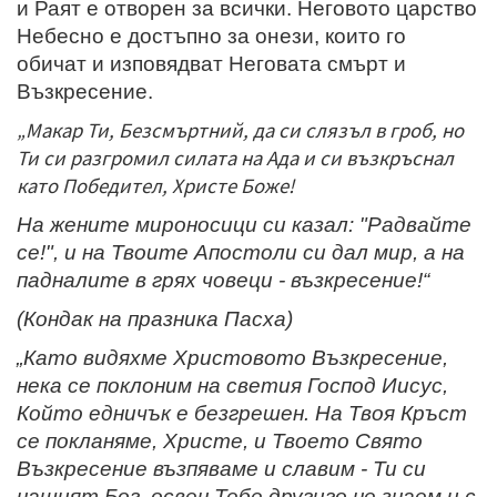
и Раят е отворен за всички. Неговото царство
Небесно е достъпно за онези, които го
обичат и изповядват Неговата смърт и
Възкресение.
„Макар Ти, Безсмъртний, да си слязъл в гроб, но
Ти си разгромил силата на Ада и си възкръснал
като Победител, Христе Боже!
На жените мироносици си казал: "Радвайте
се!", и на Твоите Апостоли си дал мир, а на
падналите в грях човеци - възкресение!
“
(Кондак на празника Пасха)
„Като видяхме Христовото Възкресение,
нека се поклоним на светия Господ Иисус,
Който едничък е безгрешен. На Твоя Кръст
се покланяме, Христе, и Твоето Свято
Възкресение възпяваме и славим - Ти си
нашият Бог, освен Тебе другиго не знаем и с