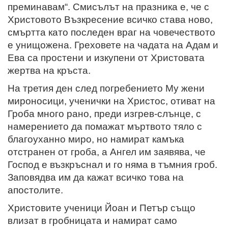
преминавам“. Смисълът на празника е, че с
Христовото Възкресение всичко става ново,
смъртта като последен враг на човечеството
е унищожена. Греховете на чадата на Адам и
Ева са простени и изкупени от Христовата
жертва на кръста.
На третия ден след погребението Му жени
мироносици, ученички на Христос, отиват на
Гроба много рано, преди изгрев-слънце, с
намерението да помажат мъртвото тяло с
благоуханно миро, но намират камъка
отстранен от гроба, а Ангел им заявява, че
Господ е възкръснал и го няма в тъмния гроб.
Заповядва им да кажат всичко това на
апостолите.
Христовите ученици Йоан и Петър също
влизат в гробницата и намират само