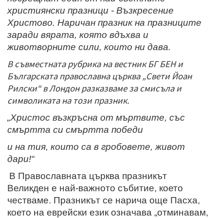
християнски празници - Възкресение
Христово. Наричан празник на празниците
заради вярата, която вдъхва и
животворните сили, които ни дава.
В съвместната рубрика на вестник БГ БЕН и
Българската православна църква „Свети Йоан
Рилски“ в Лондон разказваме за смисъла и
символиката на този празник.
„Христос възкръсна от мъртвите, със
смъртта си смъртта победи
и на тия, които са в гробовете, живот
дари!“
В Православната църква празникът
Великден е най-важното събитие, което
честваме. Празникът се нарича още Пасха,
което на еврейски език означава „отминавам,