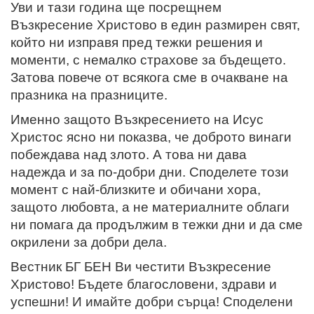
Уви и тази година ще посрещнем
Възкресение Христово в един размирен свят,
който ни изправя пред тежки решения и
моменти, с немалко страхове за бъдещето.
Затова повече от всякога сме в очакване на
празника на празниците.
Именно защото Възкресението на Исус
Христос ясно ни показва, че доброто винаги
побеждава над злото. А това ни дава
надежда и за по-добри дни. Споделете този
момент с най-близките и обичани хора,
защото любовта, а не материалните облаги
ни помага да продължим в тежки дни и да сме
окрилени за добри дела.
Вестник БГ БЕН Ви честити Възкресение
Христово! Бъдете благословени, здрави и
успешни! И имайте добри сърца! Споделени