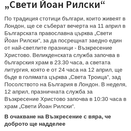
„Свети Йоан Рилски“
По традиция стотици българи, които живеят в
Лондон, ще се съберат вечерта на 11 април в
Българската православна църква „Свети
Йоан Рилски“, за да посрещнат заедно един
от най-светлите празници - Възкресение
Христово. Великденската служба започва в
българския храм в 23.30 часа, а светата
литургия, която е от 24 часа на 12 април, ще
бъде в голямата църква „Света Троица“, зад
Посолството на България в Лондон. В неделя,
12 април, празничната служба за
Възкресение Христово започва в 10:30 часа в
храм „Свети Йоан Рилски“.
В очакване на Възкресение с вяра, че
доброто ще надделее