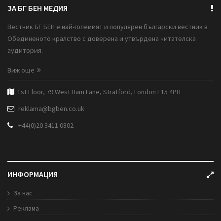
ЗА БГ БЕН МЕДИЯ
Вестник БГ БЕН е най-големият и популярен български вестник в
Обединеното кралство с доверена и утвърдена читателска
аудитория.
Виж още
1st Floor, 79 West Ham Lane, Stratford, London E15 4PH
reklama@bgben.co.uk
+44(0)20 3411 0802
ИНФОРМАЦИЯ
За нас
Реклама