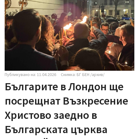
i
g
a
t
i
o
n
Публикувано на: 11.04.2026
Снимка: БГ БЕН /архив/
Българите в Лондон ще
посрещнат Възкресение
Христово заедно в
Българската църква