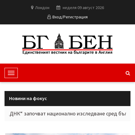
Лондон
неделя 09 август 2026
Вход/Регистрация
T
o
g
g
Новини на фокус
l
e
“ започват национално изследване сред българите в ч
N
a
v