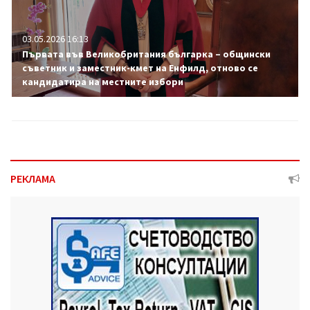
03.05.2026 16:13
Първата във Великобритания българка – общински
съветник и заместник-кмет на Енфилд, отново се
кандидатира на местните избори
РЕКЛАМА