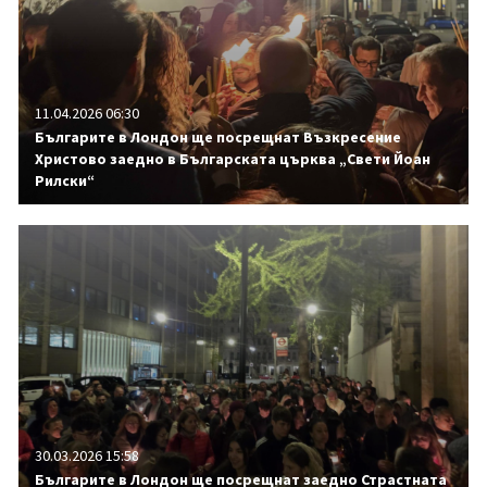
11.04.2026 06:30
Българите в Лондон ще посрещнат Възкресение
Христово заедно в Българската църква „Свети Йоан
Рилски“
30.03.2026 15:58
Българите в Лондон ще посрещнат заедно Страстната