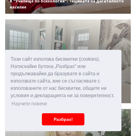
В "Училище по психология": Тишината на дигиталното
насилие
Този сайт използва бисквитки (cookies).
Натискайки бутона „Разбрах“ или
продължавайки да бразувате в сайта и
използвате сайта, вие се съгласявате с
14.05.2026 15:00
използваните от нас бисквитки, общите ни
Повишена чувствителност към звуци, какви са
условия и декларацията ни за поверителност.
причините
Научете повече
Разбрах!