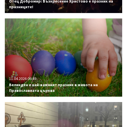
Отец Добромир: Възкресение Христово е празник на
празниците!
11.04.2026 06:49
Великден е най-важният празник в живота на
Православната църква