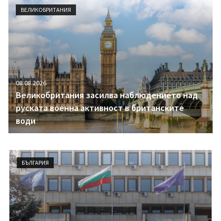
i
ВЕЛИКОБРИТАНИЯ
g
a
t
i
o
n
08.08.2026
Великобритания засилва наблюдението над
руската военна активност в британските
води
БЪЛГАРИЯ