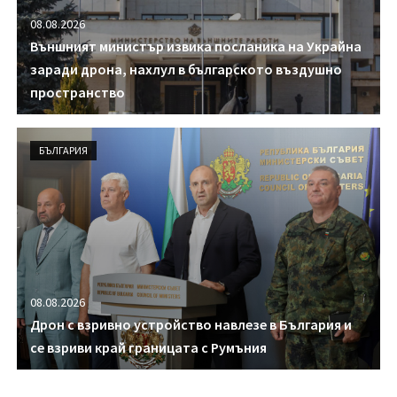
08.08.2026
Външният министър извика посланика на Украйна
заради дрона, нахлул в българското въздушно
пространство
БЪЛГАРИЯ
08.08.2026
Дрон с взривно устройство навлезе в България и
се взриви край границата с Румъния