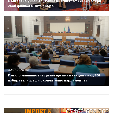
Българско училище „Райна Княгиня“ от Уисбич откри
свой филиал в Питърбъро
30.07.2026 15:30
Изцяло машинно гласуване ще има в секции с над 300
избиратели, реши окончателно парламентът