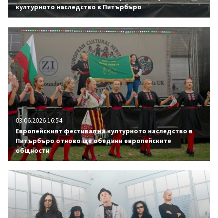
културното наследство в Питърбъро
03.06.2026 16:54
Европейският фестивал на културното наследство в
Питърбъро отново ще обедини европейските
общности