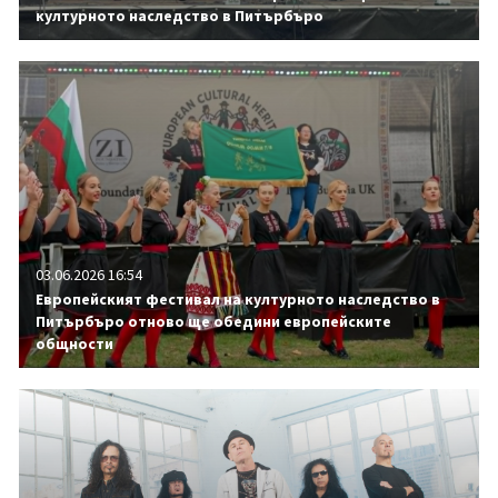
културното наследство в Питърбъро
03.06.2026 16:54
Европейският фестивал на културното наследство в
Питърбъро отново ще обедини европейските
общности