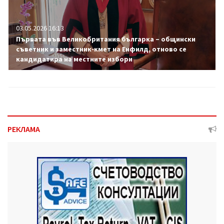
03.05.2026 16:13
Първата във Великобритания българка – общински
съветник и заместник-кмет на Енфилд, отново се
кандидатира на местните избори
РЕКЛАМА