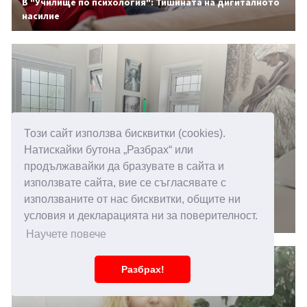
В "Училище по психология": Тишината на дигиталното
насилие
Този сайт използва бисквитки (cookies).
Натискайки бутона „Разбрах“ или
продължавайки да бразувате в сайта и
използвате сайта, вие се съгласявате с
14.05.2026 15:00
използваните от нас бисквитки, общите ни
Повишена чувствителност към звуци, какви са
условия и декларацията ни за поверителност.
причините
Научете повече
Разбрах!