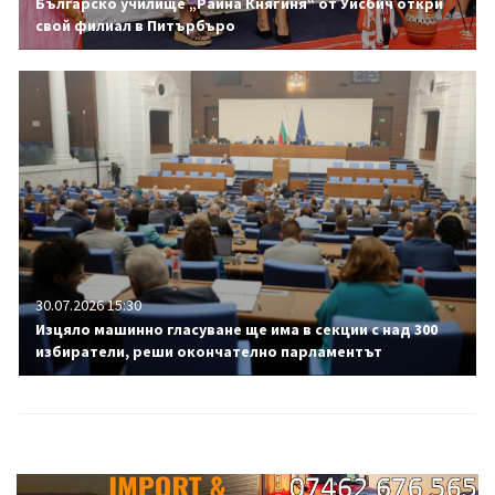
Българско училище „Райна Княгиня“ от Уисбич откри
свой филиал в Питърбъро
30.07.2026 15:30
Изцяло машинно гласуване ще има в секции с над 300
избиратели, реши окончателно парламентът