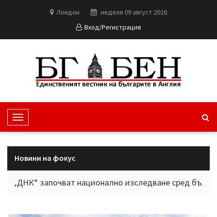
Лондон
неделя 09 август 2026
Вход/Регистрация
T
o
g
g
Новини на фокус
l
e
“ започват национално изследване сред българите в ч
N
a
v