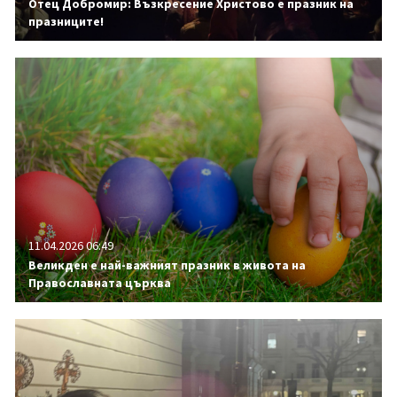
Отец Добромир: Възкресение Христово е празник на
празниците!
11.04.2026 06:49
Великден е най-важният празник в живота на
Православната църква