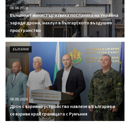
08.08.2026
Външният министър извика посланика на Украйна
заради дрона, нахлул в българското въздушно
пространство
БЪЛГАРИЯ
08.08.2026
Дрон с взривно устройство навлезе в България и
се взриви край границата с Румъния