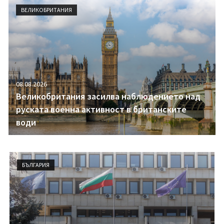
i
ВЕЛИКОБРИТАНИЯ
g
a
t
i
o
n
08.08.2026
Великобритания засилва наблюдението над
руската военна активност в британските
води
БЪЛГАРИЯ