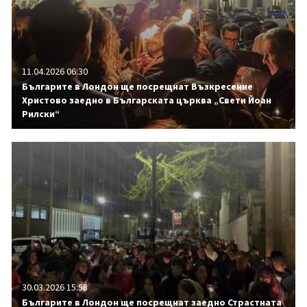
11.04.2026 06:30
Българите в Лондон ще посрещнат Възкресение
Христово заедно в Българската църква „Свети Йоан
Рилски“
30.03.2026 15:58
Българите в Лондон ще посрещнат заедно Страстната