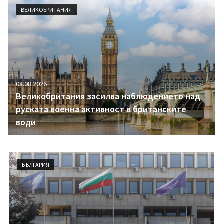
i
ВЕЛИКОБРИТАНИЯ
g
a
t
i
o
n
08.08.2026
Великобритания засилва наблюдението над
руската военна активност в британските
води
БЪЛГАРИЯ