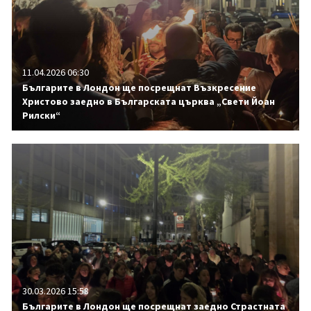
11.04.2026 06:30
Българите в Лондон ще посрещнат Възкресение
Христово заедно в Българската църква „Свети Йоан
Рилски“
30.03.2026 15:58
Българите в Лондон ще посрещнат заедно Страстната