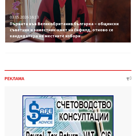
03.05.2026 16:13
Първата във Великобритания българка – общински
съветник и заместник-кмет на Енфилд, отново се
кандидатира на местните избори
РЕКЛАМА