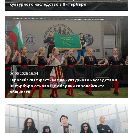
културното наследство в Питърбъро
03.06.2026 16:54
Европейският фестивал на културното наследство в
Питърбъро отново ще обедини европейските
общности