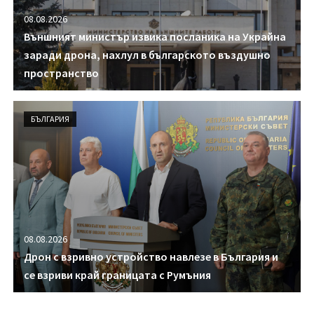
08.08.2026
Външният министър извика посланика на Украйна
заради дрона, нахлул в българското въздушно
пространство
БЪЛГАРИЯ
08.08.2026
Дрон с взривно устройство навлезе в България и
се взриви край границата с Румъния