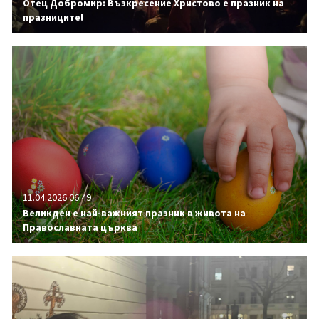
Отец Добромир: Възкресение Христово е празник на
празниците!
11.04.2026 06:49
Великден е най-важният празник в живота на
Православната църква