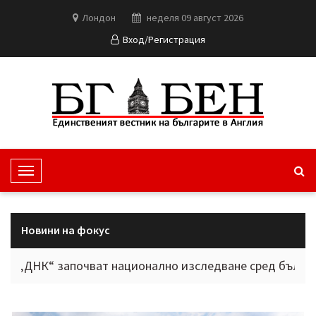
Лондон
неделя 09 август 2026
Вход/Регистрация
T
o
g
g
Новини на фокус
l
e
“ започват национално изследване сред българите в ч
N
a
v