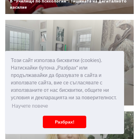
В "Училище по психология": Тишината на дигиталното
насилие
Този сайт използва бисквитки (cookies).
Натискайки бутона „Разбрах“ или
продължавайки да бразувате в сайта и
използвате сайта, вие се съгласявате с
14.05.2026 15:00
използваните от нас бисквитки, общите ни
Повишена чувствителност към звуци, какви са
условия и декларацията ни за поверителност.
причините
Научете повече
Разбрах!