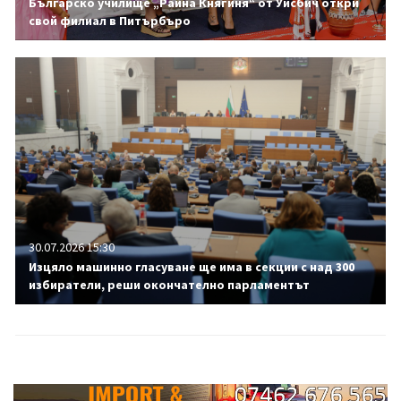
Българско училище „Райна Княгиня“ от Уисбич откри
свой филиал в Питърбъро
30.07.2026 15:30
Изцяло машинно гласуване ще има в секции с над 300
избиратели, реши окончателно парламентът