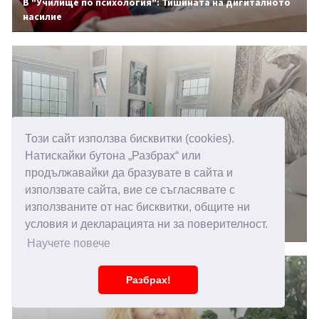
В "Училище по психология": Тишината на дигиталното
насилие
Този сайт използва бисквитки (cookies).
Натискайки бутона „Разбрах“ или
продължавайки да бразувате в сайта и
използвате сайта, вие се съгласявате с
14.05.2026 15:00
използваните от нас бисквитки, общите ни
Повишена чувствителност към звуци, какви са
условия и декларацията ни за поверителност.
причините
Научете повече
Разбрах!