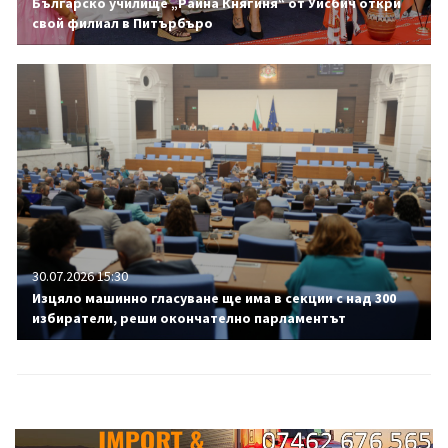
Българско училище „Райна Княгиня“ от Уисбич откри
свой филиал в Питърбъро
30.07.2026 15:30
Изцяло машинно гласуване ще има в секции с над 300
избиратели, реши окончателно парламентът