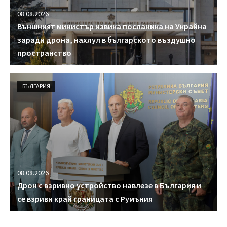
08.08.2026
Външният министър извика посланика на Украйна
заради дрона, нахлул в българското въздушно
пространство
БЪЛГАРИЯ
08.08.2026
Дрон с взривно устройство навлезе в България и
се взриви край границата с Румъния