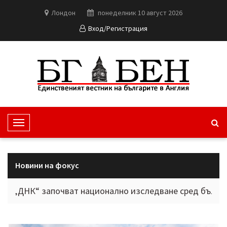
Лондон
понеделник 10 август 2026
Вход/Регистрация
T
o
g
g
Новини на фокус
l
e
“ започват национално изследване сред българите в ч
N
a
v