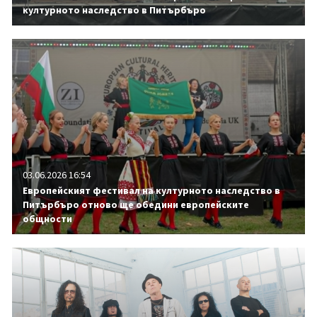
културното наследство в Питърбъро
03.06.2026 16:54
Европейският фестивал на културното наследство в
Питърбъро отново ще обедини европейските
общности