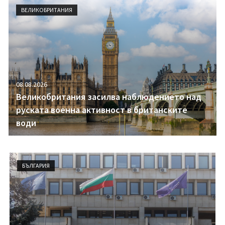
i
ВЕЛИКОБРИТАНИЯ
g
a
t
i
o
n
08.08.2026
Великобритания засилва наблюдението над
руската военна активност в британските
води
БЪЛГАРИЯ