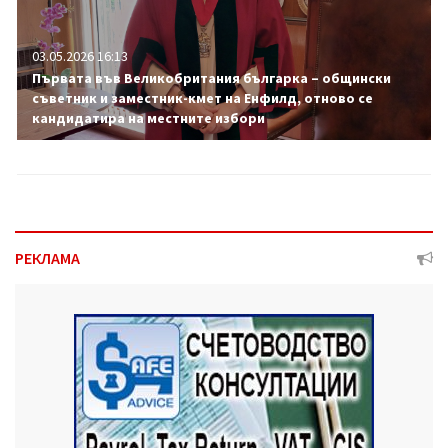
03.05.2026 16:13
Първата във Великобритания българка – общински
съветник и заместник-кмет на Енфилд, отново се
кандидатира на местните избори
РЕКЛАМА