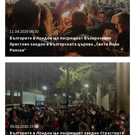
11.04.2026 06:30
Българите в Лондон ще посрещнат Възкресение
Христово заедно в Българската църква „Свети Йоан
Рилски“
30.03.2026 15:58
Българите в Лондон ще посрещнат заедно Страстната