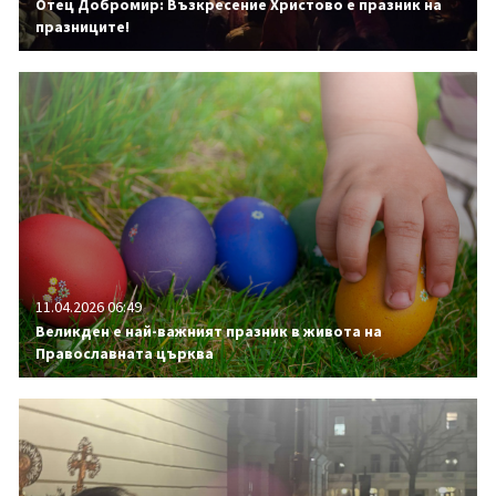
Отец Добромир: Възкресение Христово е празник на
празниците!
11.04.2026 06:49
Великден е най-важният празник в живота на
Православната църква