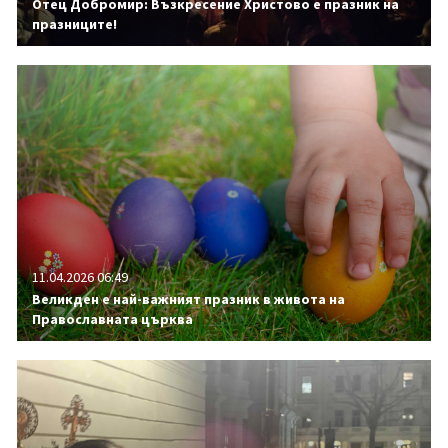
Отец Добромир: Възкресение Христово е празник на
празниците!
11.04.2026 06:49
Великден е най-важният празник в живота на
Православната църква