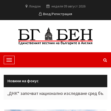
Лондон
неделя 09 август 2026
Вход/Регистрация
T
o
g
g
Новини на фокус
l
e
“ започват национално изследване сред българите в ч
N
a
v