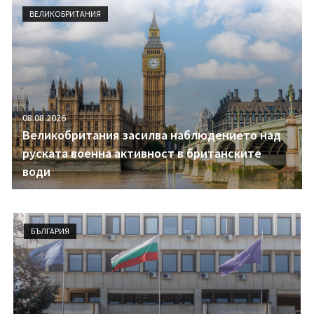
i
ВЕЛИКОБРИТАНИЯ
g
a
t
i
o
n
08.08.2026
Великобритания засилва наблюдението над
руската военна активност в британските
води
БЪЛГАРИЯ