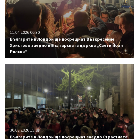
11.04.2026 06:30
Българите в Лондон ще посрещнат Възкресение
Христово заедно в Българската църква „Свети Йоан
Рилски“
30.03.2026 15:58
Българите в Лондон ще посрещнат заедно Страстната