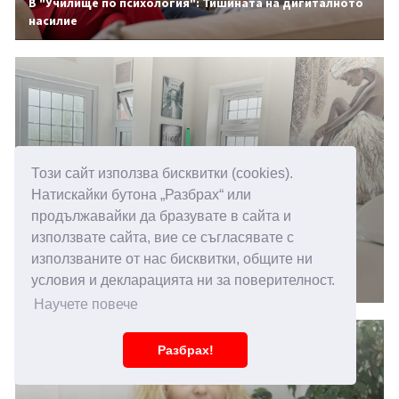
В "Училище по психология": Тишината на дигиталното
насилие
Този сайт използва бисквитки (cookies).
Натискайки бутона „Разбрах“ или
продължавайки да бразувате в сайта и
използвате сайта, вие се съгласявате с
14.05.2026 15:00
използваните от нас бисквитки, общите ни
Повишена чувствителност към звуци, какви са
условия и декларацията ни за поверителност.
причините
Научете повече
Разбрах!