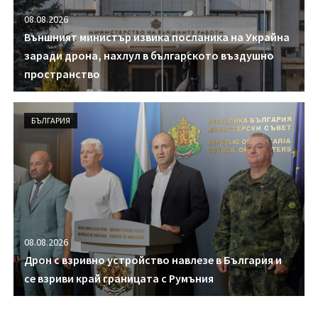
08.08.2026
Външният министър извика посланика на Украйна
заради дрона, нахлул в българското въздушно
пространство
БЪЛГАРИЯ
08.08.2026
Дрон с взривно устройство навлезе в България и
се взриви край границата с Румъния