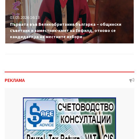
03.05.2026 16:13
Първата във Великобритания българка – общински
съветник и заместник-кмет на Енфилд, отново се
кандидатира на местните избори
РЕКЛАМА