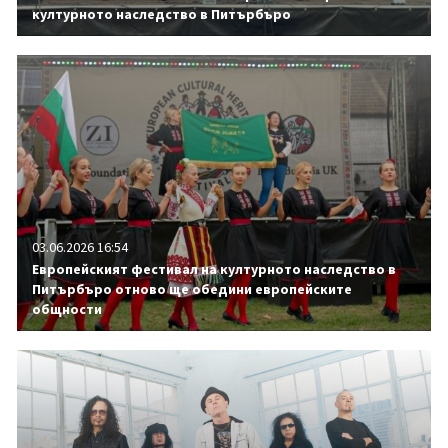
културното наследство в Питърбъро
03.06.2026 16:54
Европейският фестивал на културното наследство в
Питърбъро отново ще обедини европейските
общности