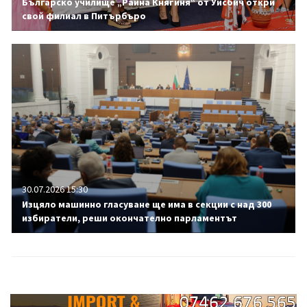
Българско училище „Райна Княгиня“ от Уисбич откри
свой филиал в Питърбъро
30.07.2026 15:30
Изцяло машинно гласуване ще има в секции с над 300
избиратели, реши окончателно парламентът