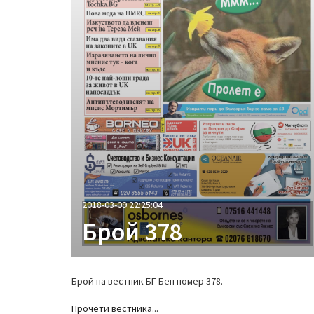
2018-03-09 22:25:04
Брой 378
Брой на вестник БГ Бен номер 378.
Прочети вестника...