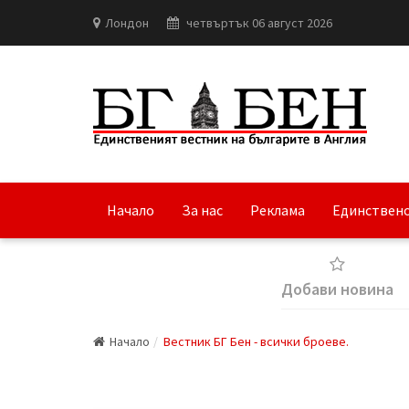
Лондон
четвъртък 06 август 2026
Начало
За нас
Реклама
Единствено
Добави новина
Начало
Вестник БГ Бен - всички броеве.