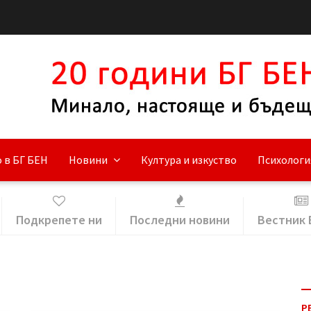
 в БГ БЕН
Новини
Култура и изкуство
Психологи
Подкрепете ни
Последни новини
Вестник 
Р