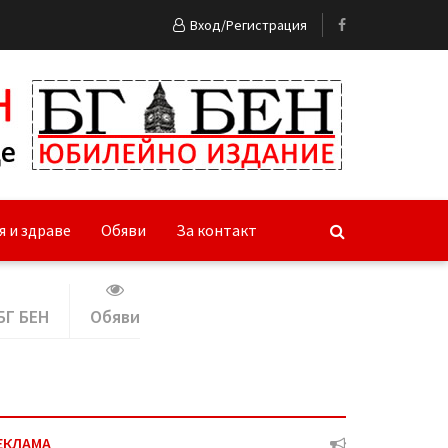
Вход/Регистрация
я и здраве
Обяви
За контакт
БГ БЕН
Обяви
ЕКЛАМА