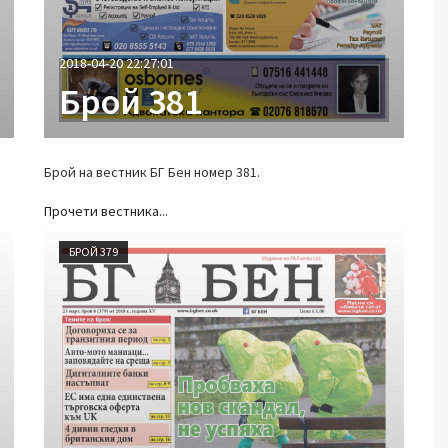
2018-04-20 22:27:01
Брой 381
Брой на вестник БГ Бен номер 381.
Прочети вестника...
БРОЙ 379