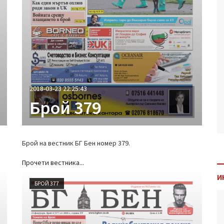
2018-03-23 22:25:43
Брой 379
Брой на вестник БГ Бен номер 379.
Прочети вестника...
И
БРОЙ 377