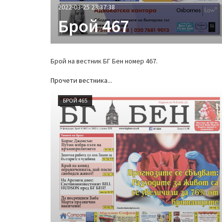
2022-03-25 23:37:38
Брой 467
Брой на вестник БГ Бен номер 467.
Прочети вестника...
БРОЙ 465