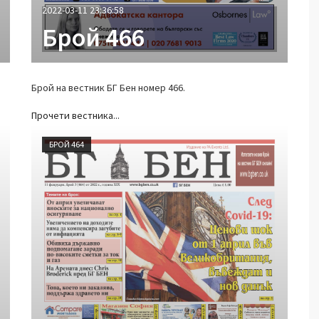
2022-03-11 23:36:58
Брой 466
Брой на вестник БГ Бен номер 466.
Прочети вестника...
БРОЙ 464