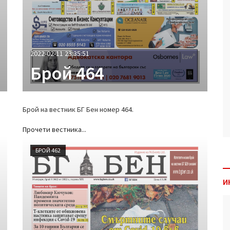
2022-02-11 23:35:51
Брой 464
Брой на вестник БГ Бен номер 464.
Прочети вестника...
БРОЙ 462
И