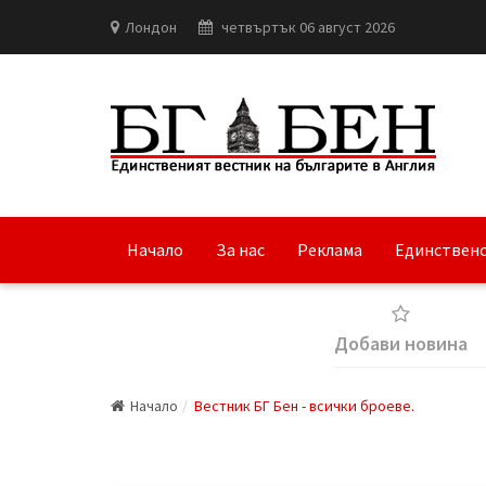
Лондон
четвъртък 06 август 2026
Начало
За нас
Реклама
Единствено
Добави новина
Начало
Вестник БГ Бен - всички броеве.