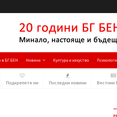
 в БГ БЕН
Новини
Култура и изкуство
Психологи
Подкрепете ни
Последни новини
Вестник 
Р