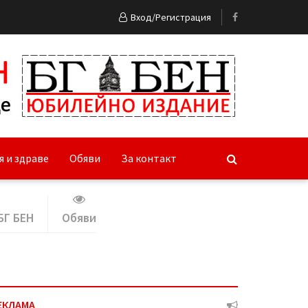
Вход/Регистрация
я и здраве
Обяви
За контакт
БГ БЕН
Обяви
ЕКЛАМА