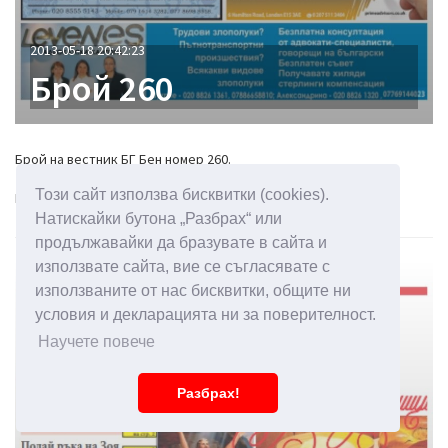
2013-05-18 20:42:23
Брой 260
Брой на вестник БГ Бен номер 260.
Този сайт използва бисквитки (cookies).
Прочети вестника...
Натискайки бутона „Разбрах“ или
продължавайки да бразувате в сайта и
използвате сайта, вие се съгласявате с
БРОЙ 259
използваните от нас бисквитки, общите ни
условия и декларацията ни за поверителност.
Научете повече
Разбрах!