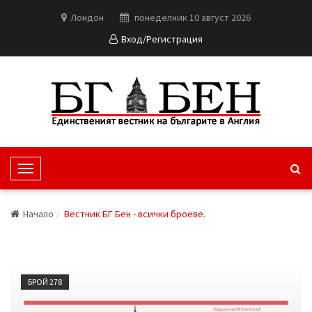
Лондон
понеделник 10 август 2026
Вход/Регистрация
T
o
g
Начало
Вестник БГ Бен - всички броеве.
g
l
e
N
БРОЙ 278
a
v