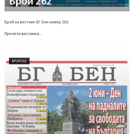
Брой 262
Брой на вестник БГ Бен номер 262.
Прочети вестника...
БРОЙ 261