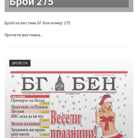
Брой 275
Брой на вестник БГ Бен номер 275.
Прочети вестника...
БРОЙ 274