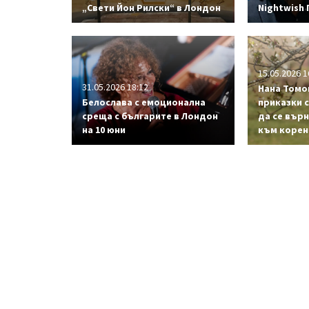
„Свети Йон Рилски“ в Лондон
Nightwish
15.05.2026 1
31.05.2026 18:12
Нана Томо
Белослава с емоционална
приказки 
среща с българите в Лондон
да се върн
на 10 юни
към корен