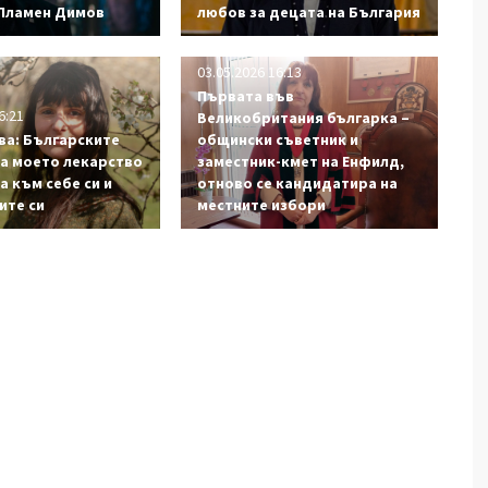
 Пламен Димов
любов за децата на България
03.05.2026 16:13
Първата във
6:21
Великобритания българка –
ва: Българските
общински съветник и
са моето лекарство
заместник-кмет на Енфилд,
а към себе си и
отново се кандидатира на
ите си
местните избори