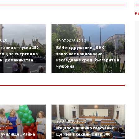
Р
6:45
29.07.2026 12:10
тания отпуска 150
БАН и сдружение „ДНК“
мощ за енергия на
започват национално
лн. домакинства
изследване сред българите в
чужбина
30.07.2026 15:30
5:47
Изцяло машинно гласуване
 училище „Райна
ще има в секции с над 300