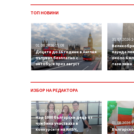
ТОП НОВИНИ
31.07.2026 1
01.08.2026 15:08
Великобри
Децата до 16 години в Англия
паунда по
пътуват безплатно с
около 6 м
автобуси през август
тази зима
ИЗБОР НА РЕДАКТОРА
06.08.2026 15:34
Над 1000 български деца от
01.08.2026 1
чужбина участваха в
конкурсите на ИАБЧ,
Българско