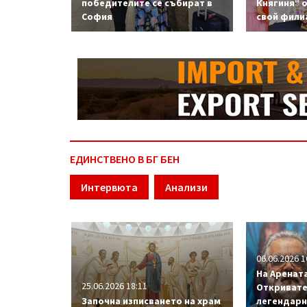
победителите се събират в
Княгиня“ 
София
свой фили
ЕДИНСТВЕНО В БГ БЕН
Интервюта
Анализи
06.06.2026 1
На Арената
25.06.2026 18:11
Откривате
Започна изписването на храм
легендарн