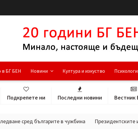
 в БГ БЕН
Новини
Култура и изкуство
Психологи
Подкрепете ни
Последни новини
Вестник 
сред българите в чужбина
Президентските избори в 