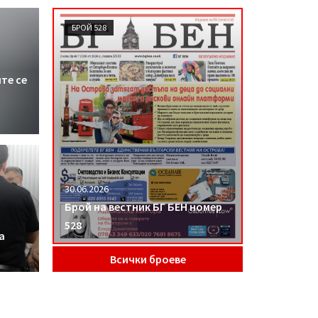
БРОЙ 528
те се
30.06.2026
Брой на вестник БГ БЕН номер
528
а
Всички броеве