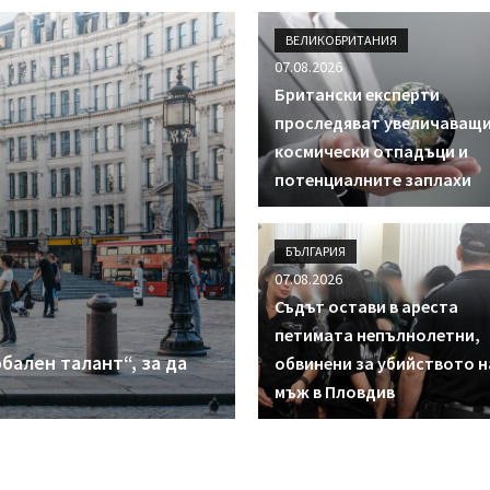
ВЕЛИКОБРИТАНИЯ
07.08.2026
Британски експерти
проследяват увеличаващи
космически отпадъци и
потенциалните заплахи
БЪЛГАРИЯ
07.08.2026
Съдът остави в ареста
петимата непълнолетни,
бален талант“, за да
обвинени за убийството н
мъж в Пловдив