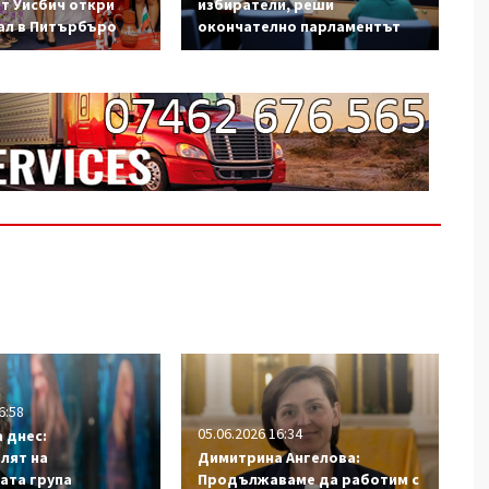
от Уисбич откри
избиратели, реши
ал в Питърбъро
окончателно парламентът
6:58
05.06.2026 16:34
 днес:
лят на
Димитрина Ангелова:
ата група
Продължаваме да работим с