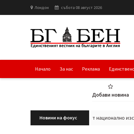
Лондон
събота 08 август 2026
Начало
За нас
Реклама
Единствено
Добави новина
Н и сдружение „ДНК“ започват национално изследване 
Новини на фокус