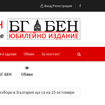
Вход/Регистрация
я и здраве
Обяви
За контакт
БГ БЕН
Обяви
България ще са на 25 октомври
Тясно сътрудничеств