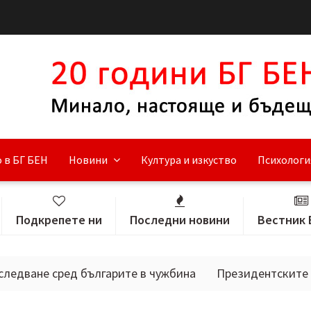
 в БГ БЕН
Новини
Култура и изкуство
Психологи
Подкрепете ни
Последни новини
Вестник 
 сред българите в чужбина
Президентските избори 