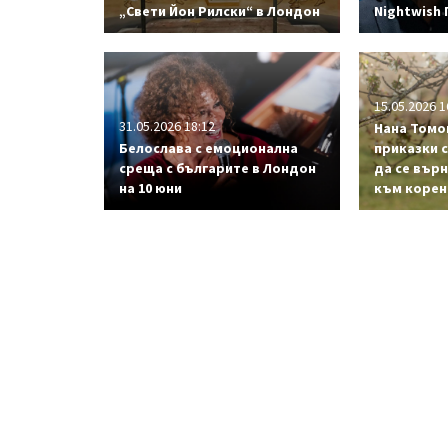
„Свети Йон Рилски“ в Лондон
Nightwish
15.05.2026 1
31.05.2026 18:12
Нана Томо
Белослава с емоционална
приказки 
среща с българите в Лондон
да се върн
на 10 юни
към корен