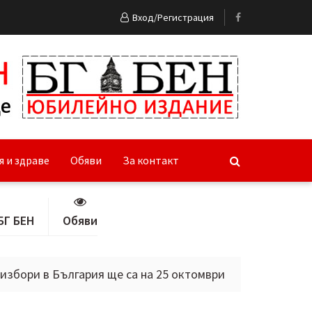
Вход/Регистрация
я и здраве
Обяви
За контакт
БГ БЕН
Обяви
в България ще са на 25 октомври
Тясно сътрудничест