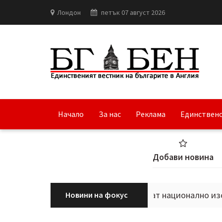
Лондон
петък 07 август 2026
Начало
За нас
Реклама
Единствено
Добави новина
БАН и сдружение „ДНК“ започват национално изследване
Новини на фокус