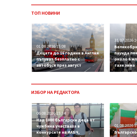
ТОП НОВИНИ
31.07.2026 1
01.08.2026 15:08
Великобри
Децата до 16 години в Англия
паунда по
пътуват безплатно с
около 6 м
автобуси през август
тази зима
ИЗБОР НА РЕДАКТОРА
06.08.2026 15:34
Над 1000 български деца от
01.08.2026 1
чужбина участваха в
конкурсите на ИАБЧ,
Българско