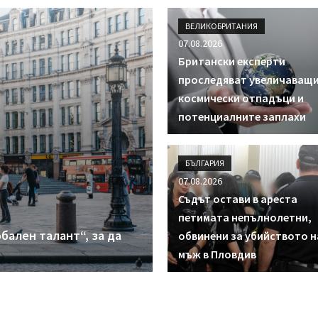
ВЕЛИКОБРИТАНИЯ
07.08.2026
Британски експерти
проследяват увеличаващи
космически отпадъци и
потенциалните заплахи
БЪЛГАРИЯ
07.08.2026
Съдът остави в ареста
петимата непълнолетни,
бален талант“, за да
обвинени за убийството н
мъж в Пловдив