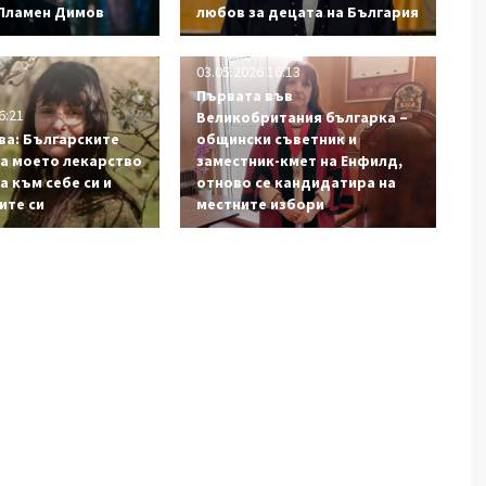
 Пламен Димов
любов за децата на България
03.05.2026 16:13
Първата във
6:21
Великобритания българка –
ва: Българските
общински съветник и
са моето лекарство
заместник-кмет на Енфилд,
а към себе си и
отново се кандидатира на
ите си
местните избори