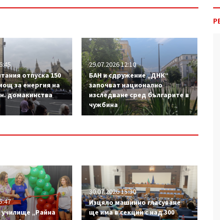
Р
6:45
29.07.2026 12:10
тания отпуска 150
БАН и сдружение „ДНК“
мощ за енергия на
започват национално
лн. домакинства
изследване сред българите в
чужбина
30.07.2026 15:30
5:47
Изцяло машинно гласуване
 училище „Райна
ще има в секции с над 300