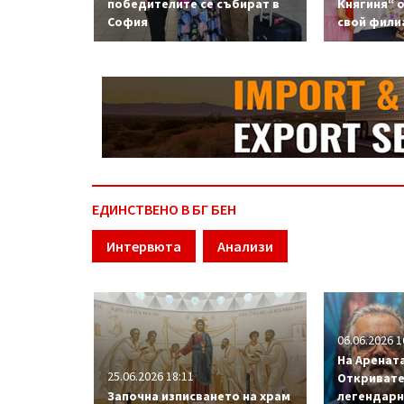
победителите се събират в
Княгиня“ 
София
свой фили
ЕДИНСТВЕНО В БГ БЕН
Интервюта
Анализи
06.06.2026 1
На Арената
25.06.2026 18:11
Откривате
Започна изписването на храм
легендарн