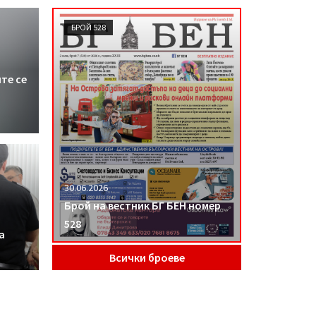
БРОЙ 528
те се
30.06.2026
Брой на вестник БГ БЕН номер
528
а
Всички броеве