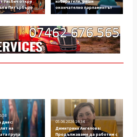
от Уисбич откри
избиратели, реши
ал в Питърбъро
окончателно парламентът
6:58
05.06.2026 16:34
 днес:
лят на
Димитрина Ангелова:
ата група
Продължаваме да работим с