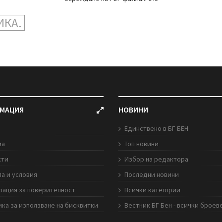
ИКА.
МАЦИЯ
НОВИНИ
Единствено в БГ БЕН
ма
Топ новини
кти
Избор на редактора
а и условия
Последни новини
рация за поверителност
Всички категории
ка за използване на бисквитки
Вестник БГ Бен - всички броев