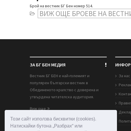
Брой на вестник БГ Бен номер 514.
ВИЖ ОЩЕ БРОЕВЕ НА ВЕСТН
ЗА БГ БЕН МЕДИЯ
ИНФОР
Вестник БГ БЕН е най-големият и
За нас
популярен български вестник в
Рекла
Обединеното кралство с доверена и
Конта
утвърдена читателска аудитория.
Правил
Виж още
Декла
Този сайт използва бисквитки (cookies).
Полити
1st Floor, 79 West Ham Lane, Stratford,
Натискайки бутона „Разбрах“ или
London E15 4PH