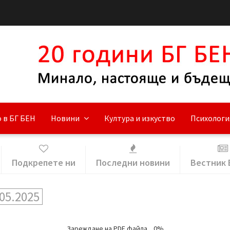
 в БГ БЕН
Новини
Култура и изкуство
Психологи
Подкрепете ни
Последни новини
Вестник 
05.2025
Зареждане на PDF файла...
0%