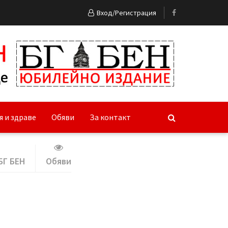
Вход/Регистрация
я и здраве
Обяви
За контакт
БГ БЕН
Обяви