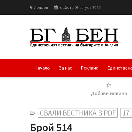
Лондон
събота 08 август 2026
Начало
За нас
Реклама
Единствено
Добави новина
СВАЛИ ВЕСТНИКА В PDF
17.
Брой 514