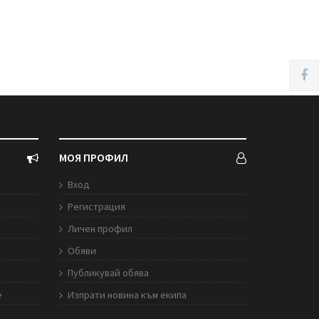
МОЯ ПРОФИЛ
Вход
Регистрация
Личен профил
Обяви
Публикувай обява
е
Изпрати новина към екипа