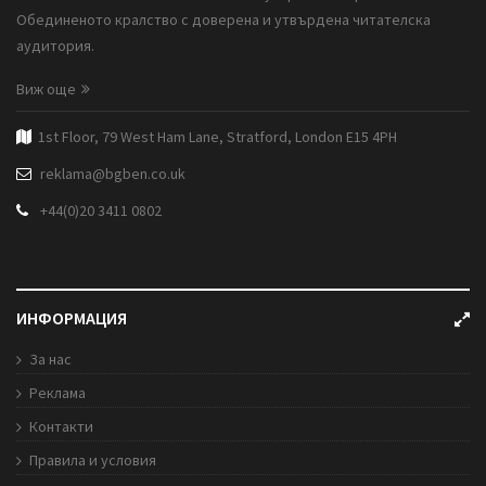
Обединеното кралство с доверена и утвърдена читателска
аудитория.
Виж още
1st Floor, 79 West Ham Lane, Stratford, London E15 4PH
reklama@bgben.co.uk
+44(0)20 3411 0802
ИНФОРМАЦИЯ
За нас
Реклама
Контакти
Правила и условия