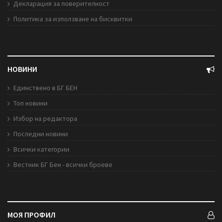
Декларация за поверителност
Политика за използване на бисквитки
НОВИНИ
Единствено в БГ БЕН
Топ новини
Избор на редактора
Последни новини
Всички категории
Вестник БГ Бен - всички броеве
МОЯ ПРОФИЛ