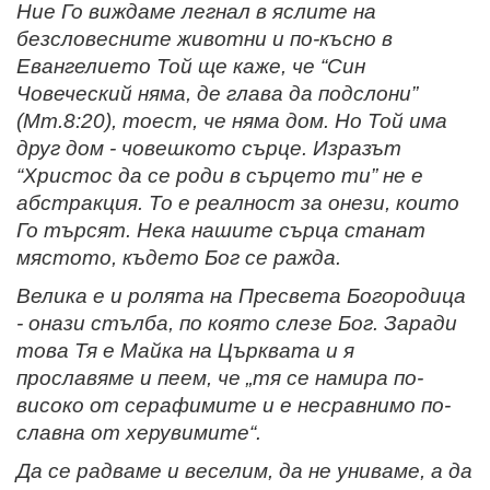
Ние Го виждаме легнал в яслите на
безсловесните животни и по-късно в
Евангелието Той ще каже, че “Син
Човеческий няма, де глава да подслони”
(Мт.8:20), тоест, че няма дом. Но Той има
друг дом - човешкото сърце. Изразът
“Христос да се роди в сърцето ти” не е
абстракция. То е реалност за онези, които
Го търсят. Нека нашите сърца станат
мястото, където Бог се ражда.
Велика е и ролята на Пресвета Богородица
- онази стълба, по която слезе Бог. Заради
това Тя е Майка на Църквата и я
прославяме и пеем, че „тя се намира по-
високо от серафимите и е несравнимо по-
славна от херувимите“.
Да се радваме и веселим, да не униваме, а да