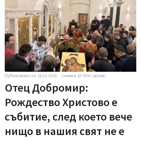
i
g
a
t
i
o
n
Публикувано на: 25.12.2025
Снимка: БГ БЕН /архив/
Отец Добромир:
Рождество Христово е
събитие, след което вече
нищо в нашия свят не е