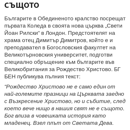
същото
Българите в Обединеното кралство посрещат
първата Коледа в своята нова църква „Свети
Йоан Рилски“ в Лондон.
Предстоятелят на
храма отец Димитър Димитров, който е и
преподавател в Богословския факултет на
Великотърновския университет, подготви
специално обръщение към българите във
Великобритания за Рождество Христово. БГ
БЕН публикува пълния текст:
“Рождество Христово не е само един от
най-големите празници на Църквата заедно
с Възкресение Христово, но и събитие, след
което вече нищо в нашия свят не е същото.
Бог влиза в човешката история като
младенец. Взел плът от Светата Дева.