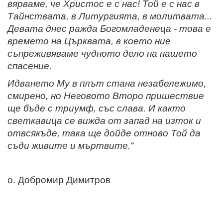
вярваме, че Христос е с нас! Той е с нас в
Тайнствата, в Литургията, в молитвата...
Девата днес ражда Богомладенеца - това е
времето на Църквата, в което ние
съпреживяваме чудното дело на нашето
спасение.
Идването Му в плът стана незабележимо,
смирено, но Неговото Второ пришествие
ще бъде с триумф, със слава. И както
светкавица се вижда от запад на изток и
отвсякъде, така ще дойде отново Той да
съди живите и мъртвите.“
о. Добромир Димитров