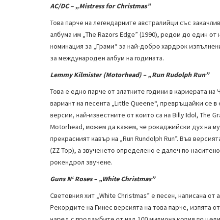
AC
/
DC
– „
Mistress
for
Christmas
”
Това парче на легендарните австралийци със закачливо
албума им „The Razors Edge” (1990), редом до един от 
номинация за „Грами“ за най-добро хардрок изпълнени
за международен албум на годината.
Lemmy Kilmister (Motorhead)
– „
Run Rudolph Run
”
Това е едно парче от златните години в кариерата на 
вариант на песента „Little Queene“, превръщайки се в
версии, най-известните от които са на Billy Idol, The G
Motorhead, можем да кажем, че рокаджийски дух на му
прекрасният кавър на „Run Rundolph Run”. Във версия
(ZZ Top), а звученето определено е далеч по-наситен
рокендрол звучене.
Guns
N
‘
Roses
– „
White
Christmas
”
Световния хит „White Christmas” е песен, написана от 
Рекордите на Гинес версията на това парче, изпята о
наред с продажбите от над 100 милиона копия по целия