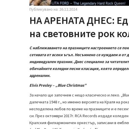
Публикувано на: 26.12.2024
НА АРЕНАТА ДНЕС: Ед
на световните рок к
С наближаването на празниците настроението се пок
сетивата от всеки ъгъл. Несъмнено се нуждаем и от 
индивидуален празник. Днес специално за читателит
обичайните коледни песни класация, която определе
адреналин.
Elvis Presley – „Blue Christmas”
За начало ще започнем с нещо класическо и леко. „Blue
далечната 1948 г., но именно версията на Краля на рока
несподелена любов по време на празниците и е песен
си. През октомври 2017г. RCA Records издаде коледен 
Кралския филхармоничен оркестър, записани в емблемат