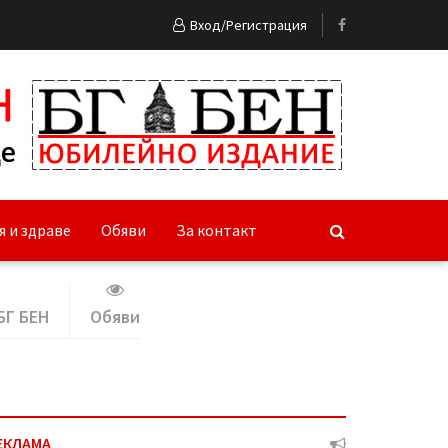
Вход/Регистрация
я и здраве
Обяви
За контакт
БГ БЕН
Обяви
ЕКЛАМА