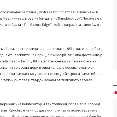
то коледно заглавие „Mistress for Christmas” е включено в
най-великите хитове на бандата – „Thunderstruck”. Песента е с
е, а албумът „The Razors Edge” грабва наградата „Juno Award“
Чък Бери, което излиза през далечната 1958 г. като преработен
 една от класиките на Бери. „Run Rudolph Run“ има доста кавър
rateful Dead и Lemmy Kilmister. Говорейки за Леми – гласа на
зиканта се усеща дори в една коледна песен, каквато е
та на Леми Килмистър участват също Дейв Грол и Били Гибънс
о с тежки рифове и твърди вокали от типичното за 50-те
И
американския композитор и текстописец Irving Berlin. Според
т Бинг Кросби, е най-продаваният сингъл на всички времена
 свят. Други кавър версии на песента, освен тази на Кросби,