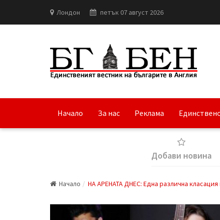
Лондон
петък 07 август 2026
Начало
За нас
Реклама
Единствено
Добави новина
Начало
НА АРЕНАТА ДНЕС: Една различна класация