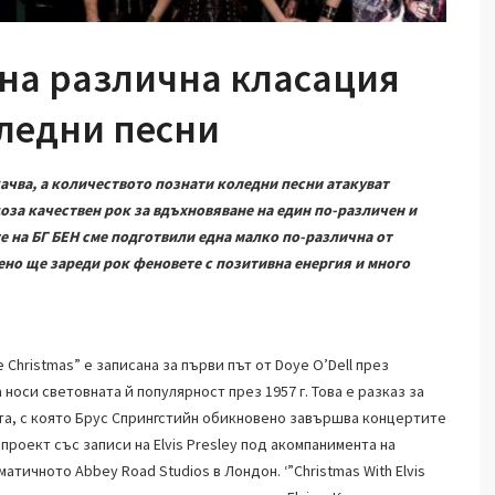
на различна класация
оледни песни
ачва, а количеството познати коледни песни атакуват
доза качествен рок за вдъхновяване на един по-различен и
е на БГ БЕН сме подготвили една малко по-различна от
но ще зареди рок феновете с позитивна енергия и много
 Christmas” е записана за първи път от Doye O’Dell през
 носи световната й популярност през 1957 г. Това е разказ за
та, с която Брус Спрингстийн обикновено завършва концертите
проект със записи на Elvis Presley под акомпанимента на
ичното Abbey Road Studios в Лондон. ‘”Christmas With Elvis