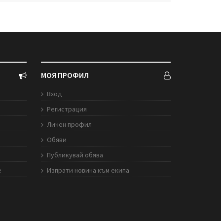
МОЯ ПРОФИЛ
Вход
Регистрация
Личен профил
Обяви
Публикувай обява
е
Изпрати новина към екипа