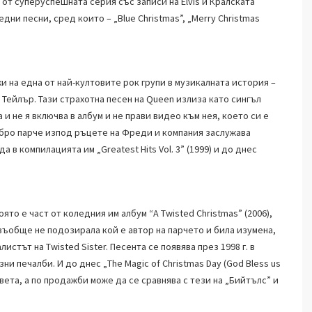
е от суперуспешната серия със записи на Elvis и Кралската
ни песни, сред които – „Blue Christmas”, „Merry Christmas
 на една от най-култовите рок групи в музикалната история –
 Тейлър. Тази страхотна песен на Queen излиза като сингъл
а и не я включва в албум и не прави видео към нея, което си е
обро парче изпод ръцете на Фреди и компания заслужава
а в компилацията им „Greatest Hits Vol. 3” (1999) и до днес
оято е част от коледния им албум “A Twisted Christmas” (2006),
 въобще не подозирала кой е автор на парчето и била изумена,
истът на Twisted Sister. Песента се появява през 1998 г. в
ни печалби. И до днес „The Magic of Christmas Day (God Bless us
вета, а по продажби може да се сравнява с тези на „Бийтълс” и