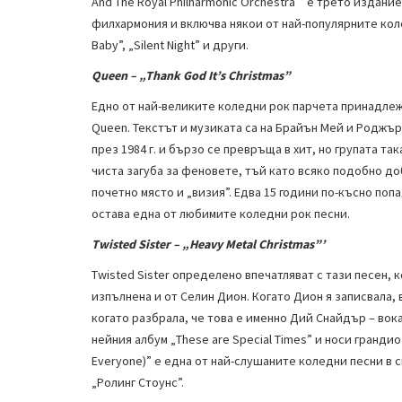
And The Royal Philharmonic Orchestra”’ е трето издани
филхармония и включва някои от най-популярните колед
Baby”, „Silent Night” и други.
Queen – „Thank God It’s Christmas”
Едно от най-великите коледни рок парчета принадлежи
Queen. Текстът и музиката са на Брайън Мей и Роджър
през 1984 г. и бързо се превръща в хит, но групата так
чиста загуба за феновете, тъй като всяко подобно д
почетно място и „визия”. Едва 15 години по-късно попад
остава една от любимите коледни рок песни.
Twisted Sister – „Heavy Metal Christmas”’
Twisted Sister определено впечатляват с тази песен, к
изпълнена и от Селин Дион. Когато Дион я записвала,
когато разбрала, че това е именно Дий Снайдър – вокал
нейния албум „These are Special Times” и носи грандиоз
Everyone)” е една от най-слушаните коледни песни в с
„Ролинг Стоунс”.