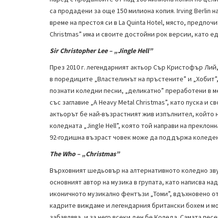
са продадени за още 150 милиона копия. Irving Berlin н
време на престоя си в La Quinta Hotel, място, предпо
Christmas” има и своите достойни рок версии, като ед
Sir
Christopher Lee
–
„Jingle Hell”
През 2010 г. легендарният актьор Сър Кристофър Лий,
в поредиците „Властелинът на пръстените” и „Хобит”, 
познати коледни песни, „деликатно” преработени в м
със заглавие „A Heavy Metal Christmas”, като пуска и св
актьорът бе най-възрастният жив изпълнител, който н
коледната „Jingle Hell”, която той направи на преклон
92-годишна възраст човек може да поддържа коледен
The Who – „Christmas”
Върховният шедьовър на алтернативното коледно звуч
основният автор на музика в групата, като написва над
иконичното музикално фентъзи „Томи”, вдъхновено от
кадрите виждаме и легендарния британски бохем и мо
забавлява, и за него всеки ден бе Коледа. Самата пес