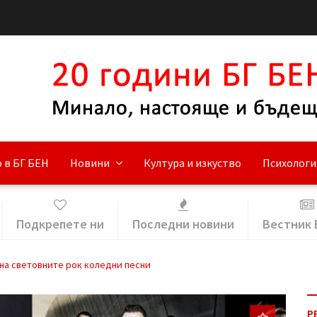
 в БГ БЕН
Новини
Култура и изкуство
Психологи
Подкрепете ни
Последни новини
Вестник 
 на световните рок коледни песни
Р