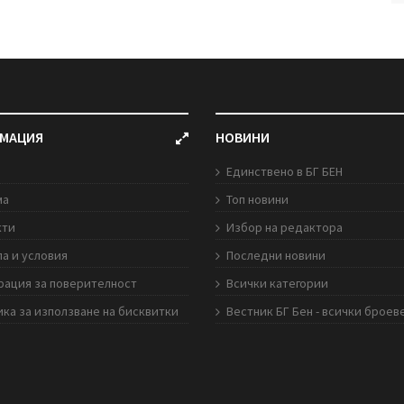
МАЦИЯ
НОВИНИ
Единствено в БГ БЕН
ма
Топ новини
кти
Избор на редактора
а и условия
Последни новини
рация за поверителност
Всички категории
ка за използване на бисквитки
Вестник БГ Бен - всички броев