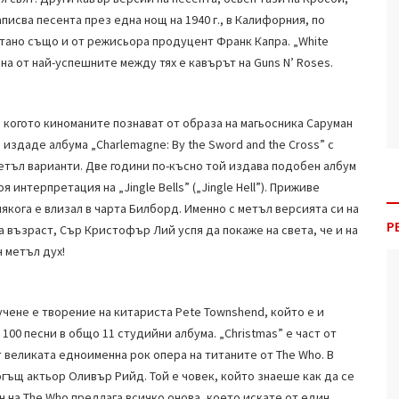
аписва песента през една нощ на 1940 г., в Калифорния, по
читано също и от режисьора продуцент Франк Капра. „White
на от най-успешните между тях е кавърът на Guns N’ Roses.
 когото киноманите познават от образа на магьосникa Саруман
издаде албума „Charlemagne: By the Sword and the Cross” с
етъл варианти. Две години по-късно той издава подобен албум
оя интерпретация на „Jingle Bells” („Jingle Hell”). Приживе
якога е влизал в чарта Билборд. Именно с метъл версията си на
Р
на възраст, Сър Кристофър Лий успя да покаже на света, че и на
 метъл дух!
ене е творение на китариста Pete Townshend, който е и
 100 песни в общо 11 студийни албума. „Christmas” е част от
 великата едноименна рок опера на титаните от The Who. В
гъщ актьор Оливър Рийд. Той е човек, който знаеше как да се
ен на The Who предлага всичко онова, което искате от един