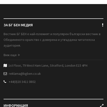
ЗА БГ БЕН МЕДИЯ
Вестник БГ БЕН е най-големият и популярен български вестник в
Обединеното кралство с доверена и утвърдена читателска
аудитория.
Виж още
1st Floor, 79 West Ham Lane, Stratford, London E15 4PH
reklama@bgben.co.uk
+44(0)20 3411 0802
ИНФОРМАЦИЯ