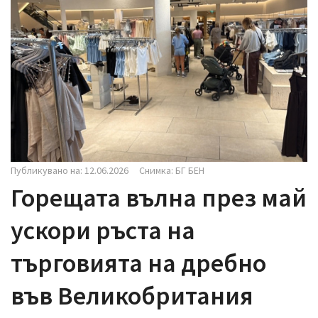
i
g
a
t
i
o
n
Публикувано на: 12.06.2026
Снимка: БГ БЕН
Горещата вълна през май
ускори ръста на
търговията на дребно
във Великобритания