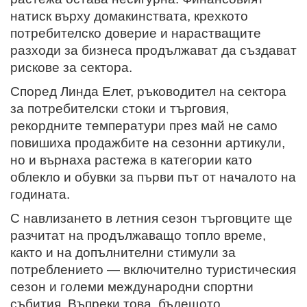
натиск върху домакинствата, крехкото
потребителско доверие и нарастващите
разходи за бизнеса продължават да създават
рискове за сектора.
Според Линда Елет, ръководител на сектора
за потребителски стоки и търговия,
рекордните температури през май не само
повишиха продажбите на сезонни артикули,
но и върнаха растежа в категории като
облекло и обувки за първи път от началото на
годината.
С навлизането в летния сезон търговците ще
разчитат на продължаващо топло време,
както и на допълнителни стимули за
потреблението — включително туристическия
сезон и големи международни спортни
събития. Въпреки това, бъдещото