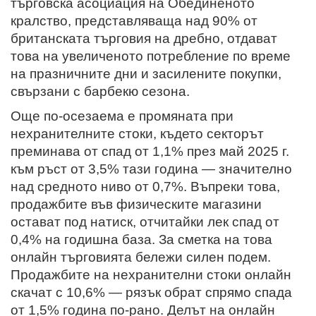
търговска асоциация на Обединеното
кралство, представляваща над 90% от
британската търговия на дребно, отдават
това на увеличеното потребление по време
на празничните дни и засилените покупки,
свързани с барбекю сезона.
Още по-осезаема е промяната при
нехранителните стоки, където секторът
преминава от спад от 1,1% през май 2025 г.
към ръст от 3,5% тази година — значително
над средното ниво от 0,7%. Въпреки това,
продажбите във физическите магазини
остават под натиск, отчитайки лек спад от
0,4% на годишна база.
За сметка на това
онлайн търговията бележи силен подем.
Продажбите на нехранителни стоки онлайн
скачат с 10,6% — рязък обрат спрямо спада
от 1,5% година по-рано. Делът на онлайн