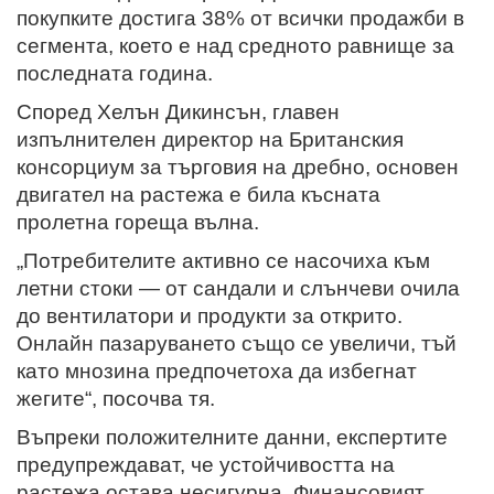
покупките достига 38% от всички продажби в
сегмента, което е над средното равнище за
последната година.
Според Хелън Дикинсън, главен
изпълнителен директор на Британския
консорциум за търговия на дребно, основен
двигател на растежа е била късната
пролетна гореща вълна.
„Потребителите активно се насочиха към
летни стоки — от сандали и слънчеви очила
до вентилатори и продукти за открито.
Онлайн пазаруването също се увеличи, тъй
като мнозина предпочетоха да избегнат
жегите“, посочва тя.
Въпреки положителните данни, експертите
предупреждават, че устойчивостта на
растежа остава несигурна. Финансовият