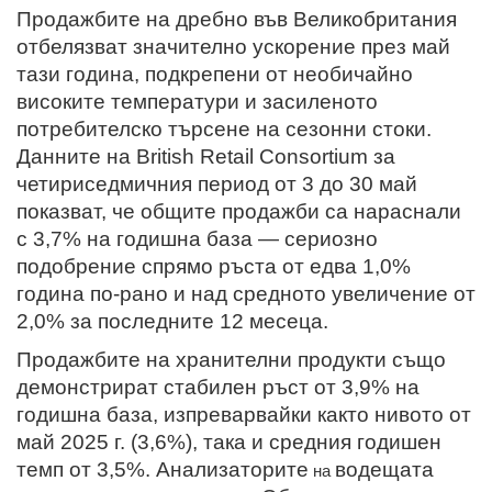
Продажбите на дребно във Великобритания
отбелязват значително ускорение през май
тази година, подкрепени от необичайно
високите температури и засиленото
потребителско търсене на сезонни стоки.
Данните на British Retail Consortium за
четириседмичния период от 3 до 30 май
показват, че общите продажби са нараснали
с 3,7% на годишна база — сериозно
подобрение спрямо ръста от едва 1,0%
година по-рано и над средното увеличение от
2,0% за последните 12 месеца.
Продажбите на хранителни продукти също
демонстрират стабилен ръст от 3,9% на
годишна база, изпреварвайки както нивото от
май 2025 г. (3,6%), така и средния годишен
темп от 3,5%. Анализаторите
водещата
на