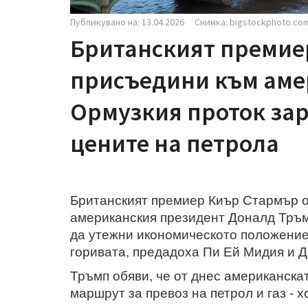
Публикувано на: 13.04.2026
Снимка: bigstockphoto.co
Британският премиер
присъедини към аме
Ормузкия проток зар
цените на петрола
Британският премиер Киър Стармър о
американския президент Доналд Тръм
да утежни икономическото положение 
горивата, предадоха Пи Ей Мидия и
Тръмп обяви, че от днес американска
маршрут за превоз на петрол и газ - 