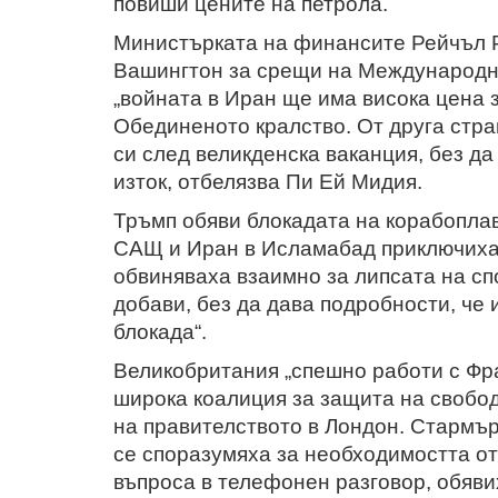
повиши цените на петрола.
Министърката на финансите Рейчъл Р
Вашингтон за срещи на Международни
„войната в Иран ще има висока цена з
Обединеното кралство.
От друга стр
си след великденска ваканция, без да
изток, отбелязва Пи Ей Мидия.
Тръмп обяви блокадата на корабопла
САЩ и Иран в Исламабад приключиха б
обвиняваха взаимно за липсата на с
добави, без да дава подробности, че 
блокада“.
Великобритания „спешно работи с Фр
широка коалиция за защита на свобод
на правителството в Лондон.
Стармър
се споразумяха за необходимостта от
въпроса в телефонен разговор, обявих