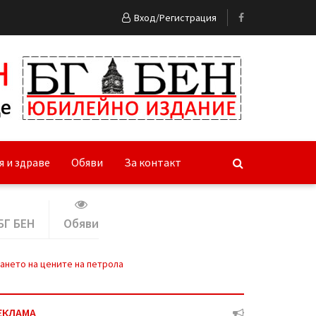
Вход/Регистрация
я и здраве
Обяви
За контакт
БГ БЕН
Обяви
ането на цените на петрола
ЕКЛАМА