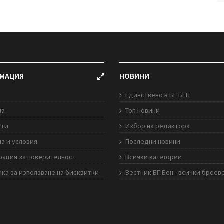
МАЦИЯ
НОВИНИ
Единствено в БГ БЕН
ма
Топ новини
кти
Избор на редактора
а и условия
Последни новини
рация за поверителност
Всички категории
ка за използване на бисквитки
Вестник БГ Бен - всички броев