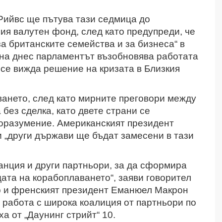
ийвс ще пътува тази седмица до
я валутен фонд, след като предупреди, че
а британските семейства и за бизнеса“ в
ана днес парламентът възобновява работата
 се вижда решение на кризата в Близкия
ването, след като мирните преговори между
ез сделка, като двете страни се
поразумение.
Американският президент
и „други държави ще бъдат замесени в тази
анция и други партньори, за да сформира
ата на корабоплаването“, заяви говорител
 и френският президент Еманюел Макрон
 работа с широка коалиция от партньори по
а от „Даунинг стрийт“ 10.