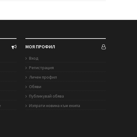
МОЯ ПРОФИЛ
Вход
Регистрация
Личен профил
Обяви
Публикувай обява
е
Изпрати новина към екипа