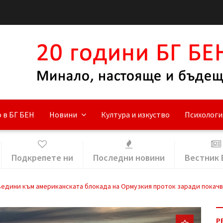
 в БГ БЕН
Новини
Култура и изкуство
Психологи
Подкрепете ни
Последни новини
Вестник 
ъедини към американската блокада на Ормузкия проток заради покачв
Р