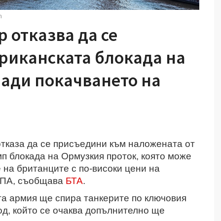
m
 отказва да се
риканската блокада на
ади покачването на
тказа да се присъедини към наложената от
п блокада на Ормузкия проток, която може
на британците с по-високи цени на
 ДПА, съобщава
БТА
.
та армия ще спира танкерите по ключовия
ход, който се очаква допълнително ще