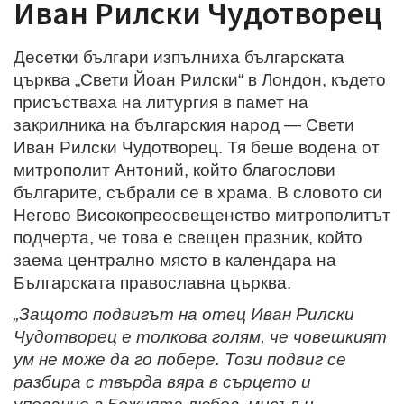
Иван Рилски Чудотворец
Десетки българи изпълниха българската
църква „Свети Йоан Рилски“ в Лондон, където
присъстваха на литургия в памет на
закрилника на българския народ — Свети
Иван Рилски Чудотворец. Тя беше водена от
митрополит Антоний, който благослови
българите, събрали се в храма. В словото си
Негово Високопреосвещенство митрополитът
подчерта, че това е свещен празник, който
заема централно място в календара на
Българската православна църква.
„Защото подвигът на отец Иван Рилски
Чудотворец е толкова голям, че човешкият
ум не може да го побере. Този подвиг се
разбира с твърда вяра в сърцето и