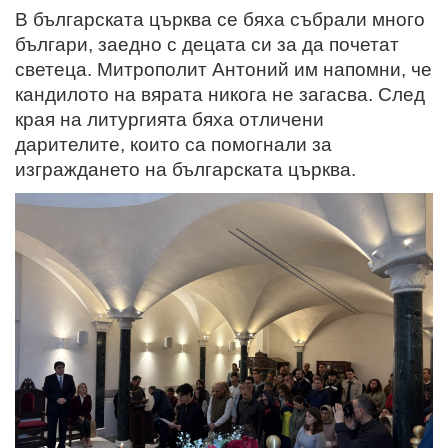
В българската църква се бяха събрали много
българи, заедно с децата си за да почетат
светеца. Митрополит Антоний им напомни, че
кандилото на вярата никога не загасва.
След
края на литургията бяха отличени
дарителите, които са помогнали за
изграждането на българската църква.