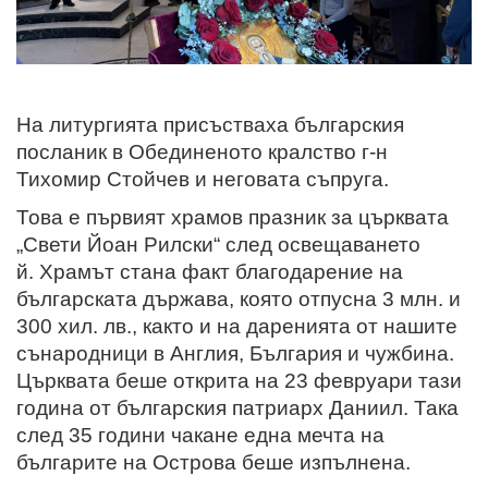
На литургията присъстваха българския
посланик в Обединеното кралство г-н
Тихомир Стойчев и неговата съпруга.
Това е първият храмов празник за църквата
„Свети Йоан Рилски“ след освещаването
й.
Храмът стана факт благодарение на
българската държава, която отпусна 3 млн. и
300 хил. лв., както и на даренията от нашите
сънародници в Англия, България и чужбина.
Църквата беше открита на 23 февруари тази
година от българския патриарх Даниил. Така
след 35 години чакане една мечта на
българите на Острова беше изпълнена.