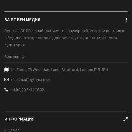
ЗА БГ БЕН МЕДИЯ
Вестник БГ БЕН е най-големият и популярен български вестник в
Обединеното кралство с доверена и утвърдена читателска
аудитория.
Виж още
1st Floor, 79 West Ham Lane, Stratford, London E15 4PH
reklama@bgben.co.uk
+44(0)20 3411 0802
ИНФОРМАЦИЯ
За нас