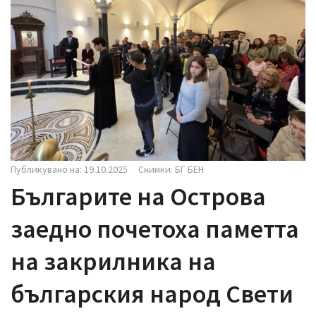
i
g
a
t
i
o
n
Публикувано на: 19.10.2025
Снимки: БГ БЕН
Българите на Острова
заедно почетоха паметта
на закрилника на
българския народ Свети