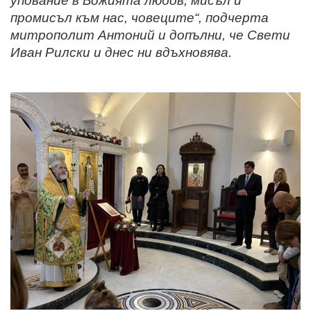
упование в Божията любов, мисъл и
промисъл към нас, човеците“, подчерта
митрополит Антоний и допълни, че Свети
Иван Рилски и днес ни вдъхновява.