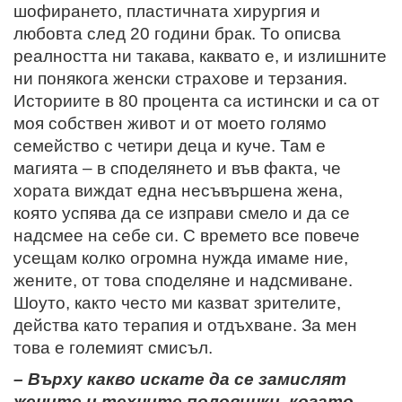
шофирането, пластичната хирургия и
любовта след 20 години брак. То описва
реалността ни такава, каквато е, и излишните
ни понякога женски страхове и терзания.
Историите в 80 процента са истински и са от
моя собствен живот и от моето голямо
семейство с четири деца и куче. Там е
магията – в споделянето и във факта, че
хората виждат една несъвършена жена,
която успява да се изправи смело и да се
надсмее на себе си. С времето все повече
усещам колко огромна нужда имаме ние,
жените, от това споделяне и надсмиване.
Шоуто, както често ми казват зрителите,
действа като терапия и отдъхване. За мен
това е големият смисъл.
– Върху какво искате да се замислят
жените и техните половинки, когато