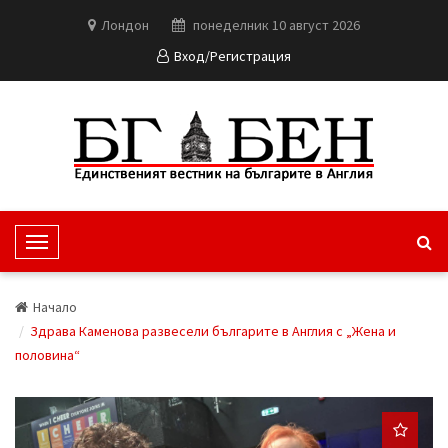
Лондон
понеделник 10 август 2026
Вход/Регистрация
T
o
g
Начало
g
Здрава Каменова развесели българите в Англия с „Жена и
l
половина“
e
N
a
v