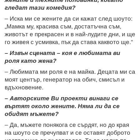
гледат тази комедия?
– Иска ми се жените да си кажат след шоуто:
„Мамка му, красива съм, достатъчна съм,
животът е прекрасен и в най-лудите дни, и ще
го живея с усмивка, пък да става каквото ще.“
– Извън сцената – коя е любимата ви
роля като жена?
– Любимата ми роля е на майка. Децата ми са
моят център, генератор на обич, смисъл и
вдъхновение.
– Авторските Ви проекти винаги се
въртят около жените. Няма ли да се
обидят мъжете?
– Да, мъжете понякога се сърдят, но до края
на шоуто се пречупват и се оставят доброто