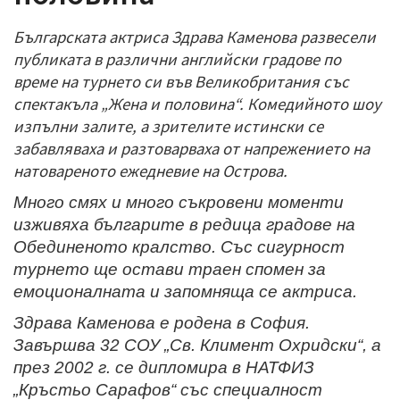
Българската актриса Здрава Каменова развесели
публиката в различни английски градове по
време на турнето си във Великобритания със
спектакъла „Жена и половина“. Комедийното шоу
изпълни залите, а зрителите истински се
забавляваха и разтоварваха от напрежението на
натовареното ежедневие на Острова.
Много смях и много съкровени моменти
изживяха българите в редица градове на
Обединеното кралство. Със сигурност
турнето ще остави траен спомен за
емоционалната и запомняща се актриса.
Здрава Каменова е родена в София.
Завършва 32 СОУ „Св. Климент Охридски“, а
през 2002 г. се дипломира в НАТФИЗ
„Кръстьо Сарафов“ със специалност