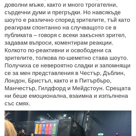
доволни мъже, както и много трогателни,
сърдечни думи и прегръдки. Но навсякъде
шоуто е различно според зрителите, тъй като
реагирам спонтанно на случващото се в
публиката – говоря с всеки закъснял зрител,
задавам въпроси, коментирам реакции.
Колкото по-реактивни и освободени са
зрителите, толкова по-шеметно става шоуто.
Получиха се невероятно сладки и запомнящи
се за мен представления в Честър, Дъблин,
Лондон, Бристъл, както и в Питърбъро,
Манчестър, Гилдфорд и Мейдстоун. Срещата
ни беше емоционална, взаимна и изпълнена
със смях.