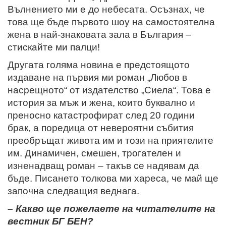
Вълнението ми е до небесата. Осъзнах, че
това ще бъде първото шоу на самостоятелна
жена в най-знаковата зала в България –
стискайте ми палци!
Другата голяма новина е предстоящото
издаване на първия ми роман „Любов в
насрещното“ от издателство „Сиела“. Това е
история за мъж и жена, които буквално и
преносно катастрофират след 20 години
брак, а поредица от невероятни събития
преобръщат живота им и този на приятелите
им. Динамичен, смешен, трогателен и
изненадващ роман – такъв се надявам да
бъде. Писането толкова ми хареса, че май ще
започна следващия веднага.
– Какво ще пожелаете на читателите на
вестник БГ БЕН?