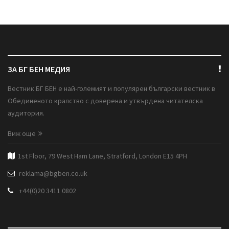
ЗА БГ БЕН МЕДИЯ
Вестник БГ БЕН е най-големият и популярен български вестник в
Обединеното кралство с доверена и утвърдена читателска
аудитория.
Виж още
1st Floor, 79 West Ham Lane, Stratford, London E15 4PH
reklama@bgben.co.uk
+44(0)20 3411 0802