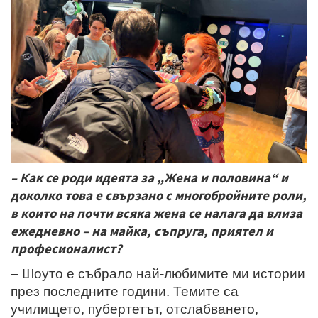
– Как се роди идеята за „Жена и половина“ и
доколко това е свързано с многобройните роли,
в които на почти всяка жена се налага да влиза
ежедневно – на майка, съпруга, приятел и
професионалист?
– Шоуто е събрало най-любимите ми истории
през последните години. Темите са
училището, пубертетът, отслабването,