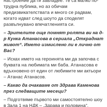
настроение да ги завладее. Те са малко по-
трудна публика, но аз обичам
предизвикателствата и много се радвам,
когато идват след шоуто да споделят
развълнувано впечатленията си.
– Зрителите още помнят ролята ви на д-
р Кунка Атанасова в сериала „Откраднат
живот“. Името измислено ли е лично от
Вас?
– Исках името на героинята ми да започва с
буквата на любимата ми баба. Атанасова е
вдъхновено от един от любимите ми актьори
– Атанас Атанасов.
– Какво да очакваме от Здрава Каменова
през следващите месеци?
– Подготвяме първото ми самостоятелно шоу
в Зала 1 на НДК – „Здрава и половина“.