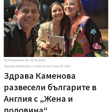
i
g
a
t
i
o
n
Публикувано на: 28.04.2026
Здрава Каменова с екип на вестник БГ БЕН
Здрава Каменова
развесели българите в
Англия с „Жена и
половина“