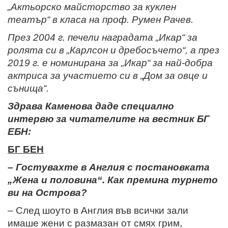
„Актьорско майсторство за куклен
театър“ в класа на проф. Румен Рачев.
През 2004 г. печели наградата „Икар“ за
ролята си в „Карлсон и дребосъчето“, а през
2019 г. е номинирана за „Икар“ за най-добра
актриса за участието си в „Дом за овце и
сънища“.
Здрава Каменова даде специално
интервю за читателите на вестник БГ
ЕБН:
БГ БЕН
– Гостувахте в Англия с постановката
„Жена и половина“. Как премина турнето
ви на Острова?
– След шоуто в Англия във всички зали
имаше жени с размазан от смях грим,