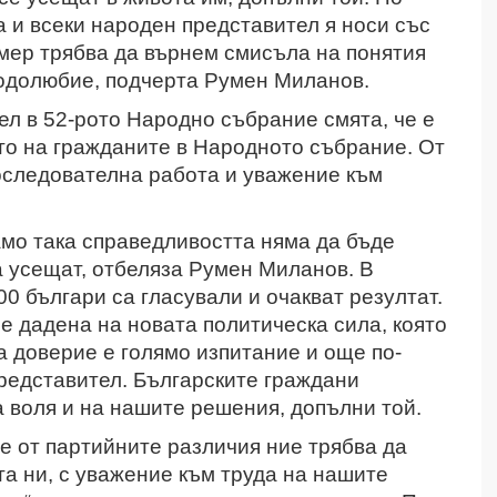
а и всеки народен представител я носи със
мер трябва да върнем смисъла на понятия
 родолюбие, подчерта Румен Миланов.
л в 52-рото Народно събрание смята, че е
то на гражданите в Народното събрание. От
последователна работа и уважение към
само така справедливостта няма да бъде
та усещат, отбеляза Румен Миланов. В
00 българи са гласували и очакват резултат.
е дадена на новата политическа сила, която
а доверие е голямо изпитание и още по-
представител. Българските граждани
а воля и на нашите решения, допълни той.
е от партийните различия ние трябва да
а ни, с уважение към труда на нашите