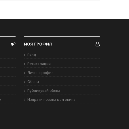
МОЯ ПРОФИЛ
Вход
Регистрация
Личен профил
Обяви
Публикувай обява
е
Изпрати новина към екипа