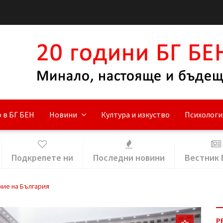
 в БГ БЕН
Новини
Култура и изкуство
Психологи
Подкрепете ни
Последни новини
Вестник 
ние на България
Р