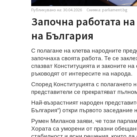
Публикувано на: 30.04.2026
Снимка: parliament.bg
Започна работата на
на България
С полагане на клетва народните пре
започнаха своята работа. Те се закле
спазват Конституцията и законите на 
ръководят от интересите на народа.
Според Конституцията с полагането н
представители се прекратяват пълн
Най-възрастният народен представит
България“) откри първото заседание 
Румен Миланов заяви, че този парлам
Хората са уморени от празни обещания
стабилност и ясни решения, които да 