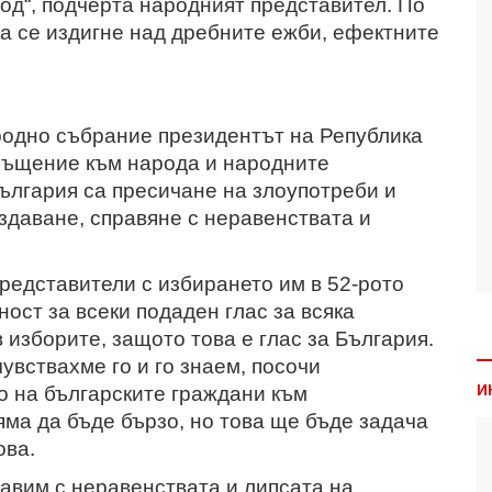
род“, подчерта народният представител. По
а се издигне над дребните ежби, ефектните
родно събрание президентът на Република
ръщение към народа и народните
ългария са пресичане на злоупотреби и
здаване, справяне с неравенствата и
редставители с избирането им в 52-рото
ост за всеки подаден глас за всяка
в изборите, защото това е глас за България.
увствахме го и го знаем, посочи
И
о на българските граждани към
яма да бъде бързо, но това ще бъде задача
ова.
равим с неравенствата и липсата на