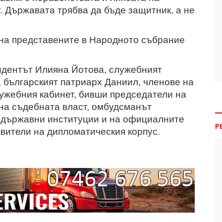
. Държавата трябва да бъде защитник, а не
на представените в Народното събрание
идентът Илияна Йотова, служебният
 българският патриарх Даниил, членове на
лужебния кабинет, бивши председатели на
на съдебната власт, омбудсманът
 държавни институции и на официалните
Р
вители на дипломатическия корпус.