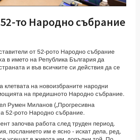
 52-то Народно събрание
дставители от 52-рото Народно събрание
ха в името на Република България да
страната и във всичките си действия да се
а клетвата на новоизбраните народни
омощията на предишното Народно събрание.
ел Румен Миланов („Прогресивна
на 52-рото Народно събрание.
ент започва работа след труден период.
, посланието им е ясно - искат дела, ред,
се усещат в живота им, допълни той. По