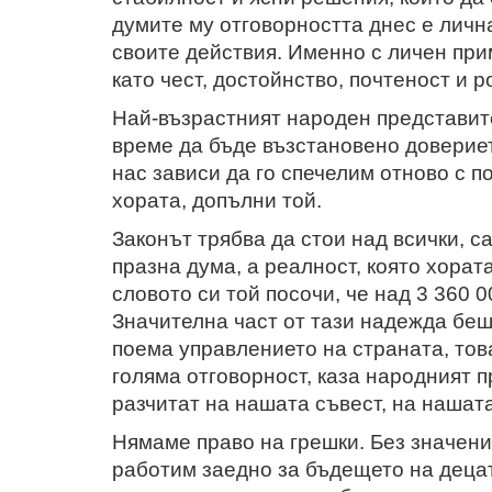
думите му отговорността днес е личн
своите действия. Именно с личен при
като чест, достойнство, почтеност и
Най-възрастният народен представите
време да бъде възстановено доверие
нас зависи да го спечелим отново с 
хората, допълни той.
Законът трябва да стои над всички, 
празна дума, а реалност, която хора
словото си той посочи, че над 3 360 0
Значителна част от тази надежда беш
поема управлението на страната, тов
голяма отговорност, каза народният 
разчитат на нашата съвест, на нашат
Нямаме право на грешки. Без значени
работим заедно за бъдещето на децат