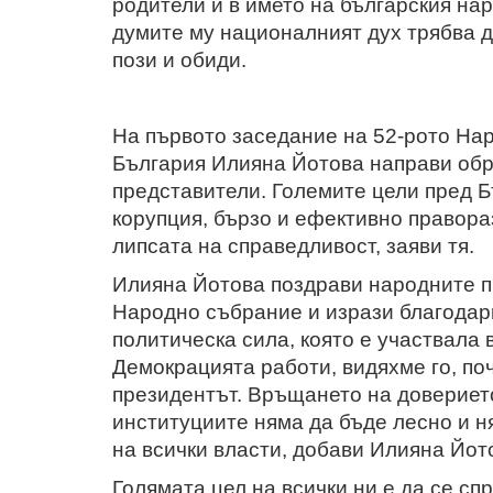
родители и в името на българския на
думите му националният дух трябва д
пози и обиди.
На първото заседание на 52-рото На
България Илияна Йотова направи об
представители. Големите цели пред Б
корупция, бързо и ефективно правора
липсата на справедливост, заяви тя.
Илияна Йотова поздрави народните п
Народно събрание и изрази благодарн
политическа сила, която е участвала 
Демокрацията работи, видяхме го, поч
президентът. Връщането на довериет
институциите няма да бъде лесно и н
на всички власти, добави Илияна Йот
Голямата цел на всички ни е да се сп