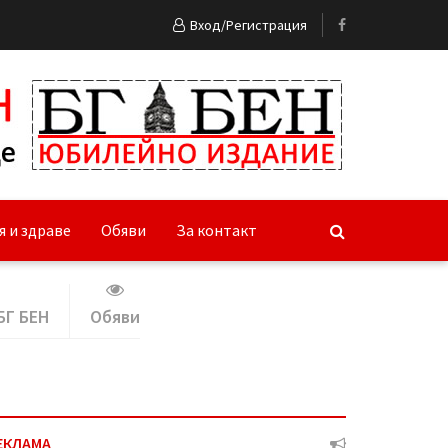
Вход/Регистрация
я и здраве
Обяви
За контакт
БГ БЕН
Обяви
ЕКЛАМА