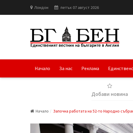
Лондон
петък 07 август 2026
Начало
За нас
Реклама
Единствено
Добави новина
Начало
Започна работата на 52-то Народно събра