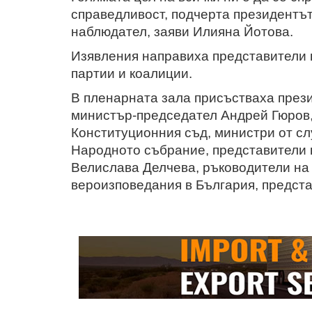
справедливост, подчерта президентът
наблюдател, заяви Илияна Йотова.
Изявления направиха представители 
партии и коалиции.
В пленарната зала присъстваха през
министър-председател Андрей Гюров,
Конституционния съд, министри от с
Народното събрание, представители 
Велислава Делчева, ръководители на
вероизповедания в България, предста