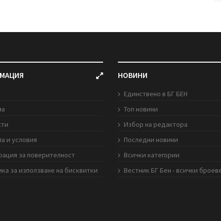
МАЦИЯ
НОВИНИ
Единствено в БГ БЕН
ма
Топ новини
кти
Избор на редактора
а и условия
Последни новини
рация за поверителност
Всички категории
ка за използване на бисквитки
Вестник БГ Бен - всички броев