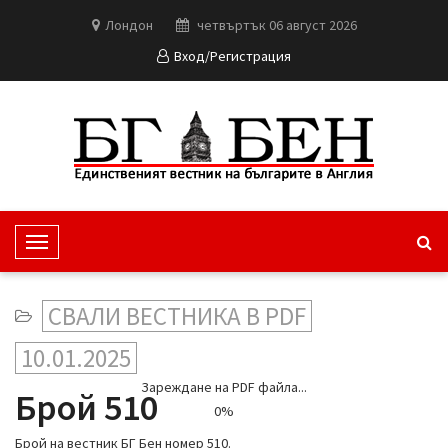
Лондон
четвъртък 06 август 2026
Вход/Регистрация
T
o
g
СВАЛИ ВЕСТНИКА В PDF
g
l
10.01.2025
e
Зареждане на PDF файла...
N
Брой 510
0%
a
v
Брой на вестник БГ Бен номер 510.