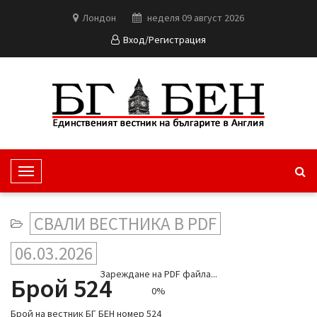
Лондон
неделя 09 август 2026
Вход/Регистрация
T
o
g
СВАЛИ ВЕСТНИКА В PDF
g
l
06.03.2026
e
Зареждане на PDF файла...
N
Брой 524
0%
a
v
Брой на вестник БГ БЕН номер 524