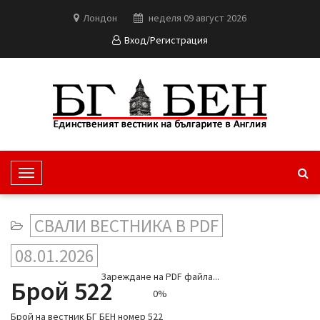
Лондон
неделя 09 август 2026
Вход/Регистрация
T
o
g
СВАЛИ ВЕСТНИКА В PDF
g
l
08.01.2026
e
Зареждане на PDF файла...
N
Брой 522
0%
a
v
Брой на вестник БГ БЕН номер 522