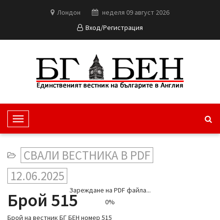
Лондон
неделя 09 август 2026
Вход/Регистрация
T
o
g
СВАЛИ ВЕСТНИКА В PDF
g
l
12.06.2025
e
Зареждане на PDF файла...
N
Брой 515
0%
a
v
Брой на вестник БГ БЕН номер 515