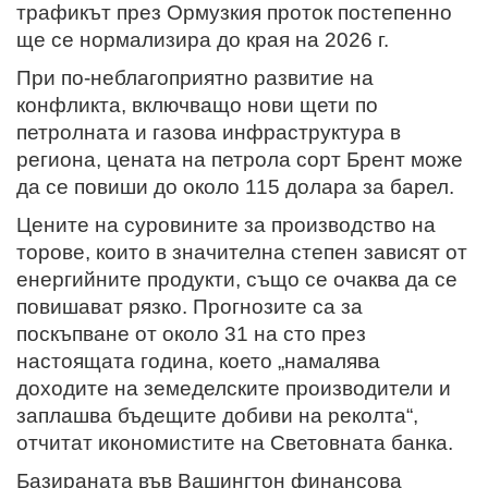
трафикът през Ормузкия проток постепенно
ще се нормализира до края на 2026 г.
При по-неблагоприятно развитие на
конфликта, включващо нови щети по
петролната и газова инфраструктура в
региона, цената на петрола сорт Брент може
да се повиши до около 115 долара за барел.
Цените на суровините за производство на
торове, които в значителна степен зависят от
енергийните продукти, също се очаква да се
повишават рязко. Прогнозите са за
поскъпване от около 31 на сто през
настоящата година, което „намалява
доходите на земеделските производители и
заплашва бъдещите добиви на реколта“,
отчитат икономистите на Световната банка.
Базираната във Вашингтон финансова