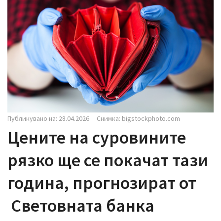
i
g
a
t
i
o
n
Публикувано на: 28.04.2026
Снимка: bigstockphoto.com
Цените на суровините
рязко ще се покачат тази
година, прогнозират от
Световната банка