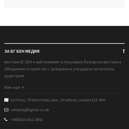
ЗА БГ БЕН МЕДИЯ
Вестник БГ БЕН е най-големият и популярен български вестник в
Обединеното кралство с доверена и утвърдена читателска
аудитория.
Виж още
1st Floor, 79 West Ham Lane, Stratford, London E15 4PH
reklama@bgben.co.uk
+44(0)20 3411 0802