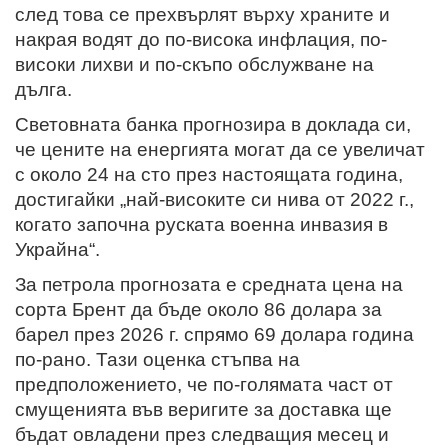
след това се прехвърлят върху храните и
накрая водят до по-висока инфлация, по-
високи лихви и по-скъпо обслужване на
дълга.
Световната банка прогнозира в доклада си,
че цените на енергията могат да се увеличат
с около 24 на сто през настоящата година,
достигайки „най-високите си нива от 2022 г.,
когато започна руската военна инвазия в
Украйна“.
За петрола прогнозата е средната цена на
сорта Брент да бъде около 86 долара за
барел през 2026 г. спрямо 69 долара година
по-рано. Тази оценка стъпва на
предположението, че по-голямата част от
смущенията във веригите за доставка ще
бъдат овладени през следващия месец и