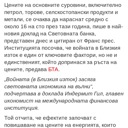
Цените на основните суровини, включително
петрол, торове, селскостопански продукти и
метали, се очаква да нараснат средно с
около 16 на сто през тази година, пише в най-
новия доклад на Световната банка,
представен днес и цитиран от Франс прес.
Институцията посочва, че войната в Близкия
изток е един от ключовите фактори, но не и
единственият, който допринася за ръста на
цените, предава
БТА
.
„Войната (в Близкия изток) засяга
световната икономика на вълни“,
подчертава в доклада Индермит Гил, главен
икономист на международната финансова
институция.
Той отчита, че ефектите започват с
повишаване на цените на енергията, които