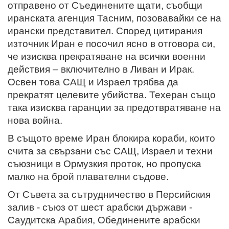
отправено от Съединените щати, съобщи
иранската агенция Тасним, позовавайки се на
ирански представител. Според цитирания
източник Иран е посочил ясно в отговора си,
че изисква прекратяване на всички военни
действия – включително в Ливан и Ирак.
Освен това САЩ и Израел трябва да
прекратят целевите убийства. Техеран също
така изисква гаранции за предотвратяване на
нова война.
В същото време Иран блокира кораби, които
счита за свързани със САЩ, Израел и техни
съюзници в Ормузкия проток, но пропуска
малко на брой плавателни съдове.
От Съвета за сътрудничество в Персийския
залив - съюз от шест арабски държави -
Саудитска Арабия, Обединените арабски