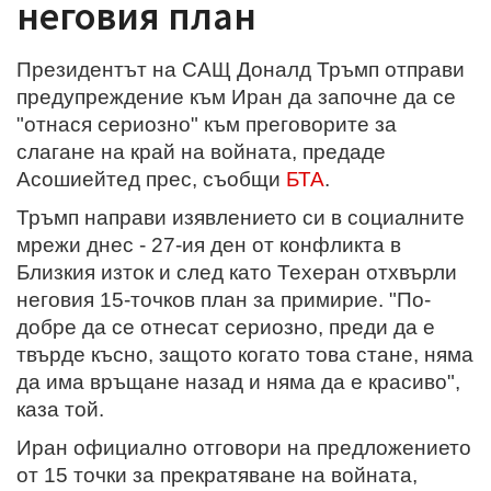
неговия план
Президентът на САЩ Доналд Тръмп отправи
предупреждение към Иран да започне да се
"отнася сериозно" към преговорите за
слагане на край на войната, предаде
Асошиейтед прес, съобщи
БТА
.
Тръмп направи изявлението си в социалните
мрежи днес - 27-ия ден от конфликта в
Близкия изток и след като Техеран отхвърли
неговия 15-точков план за примирие. "По-
добре да се отнесат сериозно, преди да е
твърде късно, защото когато това стане, няма
да има връщане назад и няма да е красиво",
каза той.
Иран официално отговори на предложението
от 15 точки за прекратяване на войната,