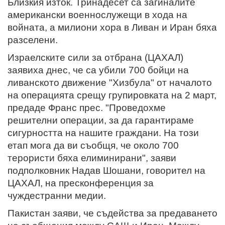
Близкия изток. Тринадесет са загиналите
американски военнослужещи в хода на
войната, а милиони хора в Ливан и Иран бяха
разселени.
Израелските сили за отбрана (ЦАХАЛ)
заявиха днес, че са убили 700 бойци на
ливанското движение "Хизбула" от началото
на операцията срещу групировката на 2 март,
предаде Франс прес. "Проведохме
решителни операции, за да гарантираме
сигурността на нашите граждани. На този
етап мога да ви съобщя, че около 700
терористи бяха елиминирани", заяви
подполковник Надав Шошани, говорител на
ЦАХАЛ, на пресконференция за
чуждестранни медии.
Пакистан заяви, че съдейства за предаването