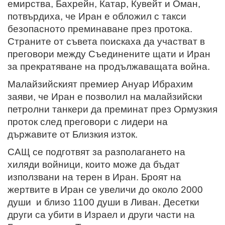
емирства, Бахрейн, Катар, Кувейт и Оман,
потвърдиха, че Иран е обложил с такси
безопасното преминаване през протока.
Страните от съвета поискаха да участват в
преговори между Съединените щати и Иран
за прекратяване на продължаващата война.
Малайзийският премиер Ануар Ибрахим
заяви, че Иран е позволил на малайзийски
петролни танкери да преминат през Ормузкия
проток след преговори с лидери на
държавите от Близкия изток.
САЩ се подготвят за разполагането на
хиляди войници, които може да бъдат
използвани на терен в Иран. Броят на
жертвите в Иран се увеличи до около 2000
души и близо 1100 души в Ливан. Десетки
други са убити в Израел и други части на