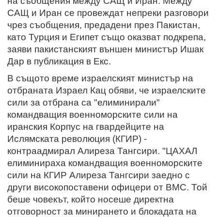
на съобщения между САЩ и Иран. Mежду
САЩ и Иран се провеждат непреки разговори
чрез съобщения, предадени през Пакистан,
като Турция и Египет също оказват подкрепа,
заяви пакистанският външен министър Ишак
Дар в публикация в Екс.
В същото време израелският министър на
отбраната Израел Кац обяви, че израелските
сили за отбрана са "елиминирали"
командващия военноморските сили на
иранския Корпус на гвардейците на
Ислямската революция (КГИР) -
контраадмирал Алиреза Тангсири. "ЦАХАЛ
елиминираха командващия военноморските
сили на КГИР Алиреза Тангсири заедно с
други високопоставени офицери от ВМС. Той
беше човекът, който носеше директна
отговорност за минирането и блокадата на