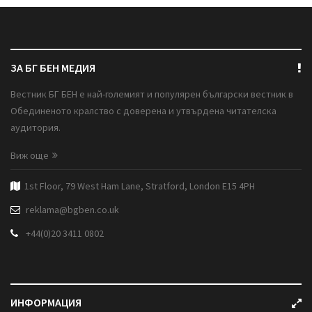
ЗА БГ БЕН МЕДИЯ
Вестник БГ БЕН е най-големият и популярен български вестник в
Обединеното кралство с доверена и утвърдена читателска
аудитория.
Виж още
1st Floor, 79 West Ham Lane, Stratford, London E15 4PH
reklama@bgben.co.uk
+44(0)20 3411 0802
ИНФОРМАЦИЯ