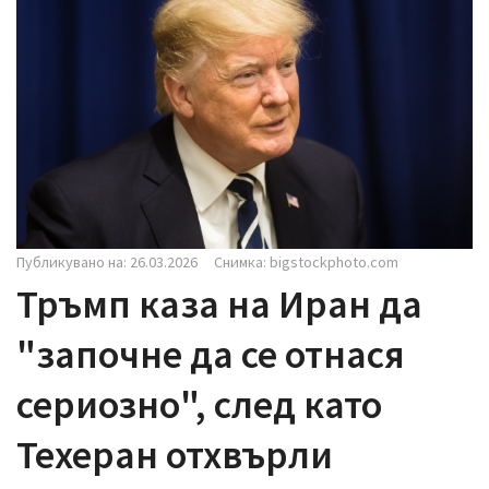
i
g
a
t
i
o
n
Публикувано на: 26.03.2026
Снимка: bigstockphoto.com
Тръмп каза на Иран да
"започне да се отнася
сериозно", след като
Техеран отхвърли