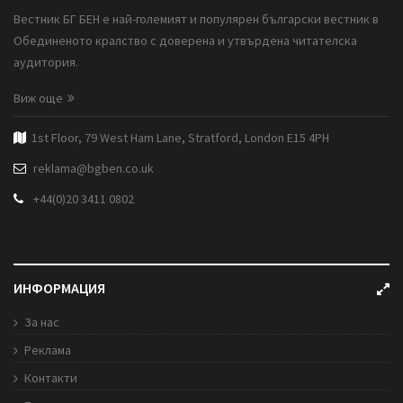
Вестник БГ БЕН е най-големият и популярен български вестник в
Обединеното кралство с доверена и утвърдена читателска
аудитория.
Виж още
1st Floor, 79 West Ham Lane, Stratford, London E15 4PH
reklama@bgben.co.uk
+44(0)20 3411 0802
ИНФОРМАЦИЯ
За нас
Реклама
Контакти