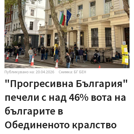
i
g
a
t
i
o
n
Публикувано на: 20.04.2026
Снимка: БГ БЕН
"Прогресивна България"
печели с над 46% вота на
българите в
Обединеното кралство