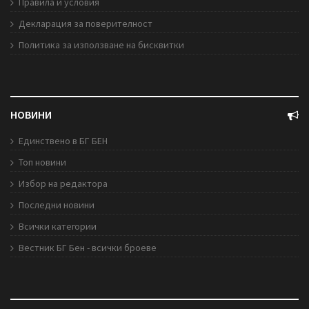
Правила и условия
Декларация за поверителност
Политика за използване на бисквитки
НОВИНИ
Единствено в БГ БЕН
Топ новини
Избор на редактора
Последни новини
Всички категории
Вестник БГ Бен - всички броеве