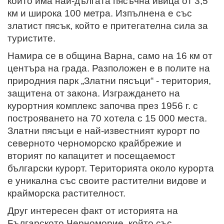
който има най-дългата пясъчна ивица от 3,5
км и широка 100 метра. Изпълнена е със
златист пясък, който е притегателна сила за
туристите.
Намира се в община Варна, само на 16 км от
центъра на града. Разположен е в полите на
природния парк „Златни пясъци“ - територия,
защитена от закона. Изграждането на
курортния комплекс започва през 1956 г. с
построяването на 70 хотела с 15 000 места.
Златни пясъци е най-известният курорт по
северното черноморско крайбрежие и
вторият по капацитет и посещаемост
български курорт. Територията около курорта
е уникална със своите растителни видове и
крайморска растителност.
Друг интересен факт от историята на
Българското Черноморие, който със