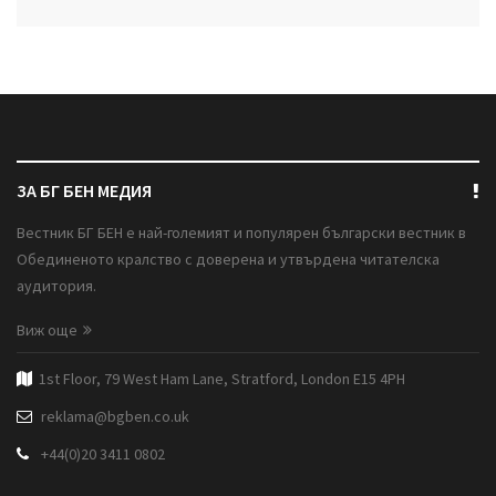
ЗА БГ БЕН МЕДИЯ
Вестник БГ БЕН е най-големият и популярен български вестник в
Обединеното кралство с доверена и утвърдена читателска
аудитория.
Виж още
1st Floor, 79 West Ham Lane, Stratford, London E15 4PH
reklama@bgben.co.uk
+44(0)20 3411 0802