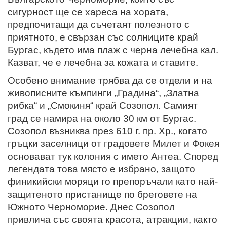
сигурност ще се хареса на хората,
предпочитащи да съчетаят полезното с
приятното, е свързан със солниците край
Бургас, където има плаж с черна лечебна кал.
Казват, че е лечебна за кожата и ставите.
Особено внимание трябва да се отдели и на
живописните къмпинги „Градина“, „Златна
рибка“ и „Смокиня“ край Созопол. Самият
град се намира на около 30 км от Бургас.
Созопол възниква през 610 г. пр. Хр., когато
гръцки заселници от градовете Милет и Фокея
основават тук колония с името Антеа. Според
легендата това място е избрано, защото
финикийски моряци го препоръчали като най-
защитеното пристанище по бреговете на
Южното Черноморие. Днес Созопол
привлича със своята красота, атракции, както