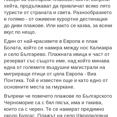
хейта, продължават да привличат всяко лято
туристи от страната и света. Разнообразието
е голямо - от оживени курортни дестинации
до диви плажове. Или както се казва, за всеки
вкус по нещо.
Един от най-красивите в Европа е плаж
Болата, който се намира между нос Калиакра
и село Българево. Плажната ивица е част от
резерват със същото име, над който минава
една от големите въздушни магистрали на
мигриращи птици от цяла Европа - Виа
Понтика. Той е известен още и като едно от
основните места за гмуркане.
Въпреки че повечето плажове по Българското
Черноморие са с бял пясък, има и такива,
които са с черен. Те се намират предимно
около Бургас. Плажът на село Шкорпиловци