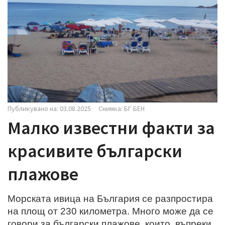
i
g
a
t
i
o
n
Публикувано на: 03.08.2025
Снимка: БГ БЕН
Малко известни факти за
красивите български
плажове
Морската ивица на България се разпростира
на площ от 230 километра. Много може да се
говори за български плажове, които, въпреки