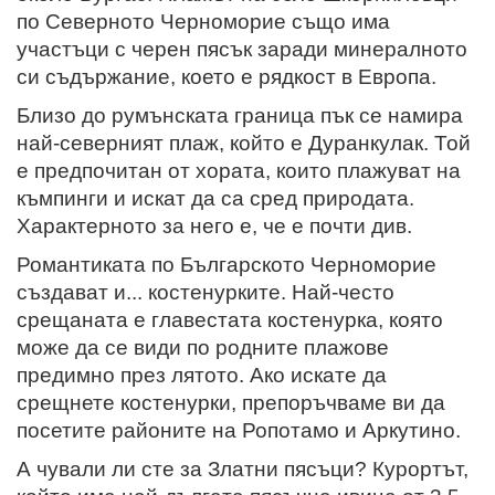
по Северното Черноморие също има
участъци с черен пясък заради минералното
си съдържание, което е рядкост в Европа.
Близо до румънската граница пък се намира
най-северният плаж, който е Дуранкулак. Той
е предпочитан от хората, които плажуват на
къмпинги и искат да са сред природата.
Характерното за него е, че е почти див.
Романтиката по Българското Черноморие
създават и... костенурките. Най-често
срещаната е главестата костенурка, която
може да се види по родните плажове
предимно през лятото. Ако искате да
срещнете костенурки, препоръчваме ви да
посетите районите на Ропотамо и Аркутино.
А чували ли сте за Златни пясъци? Курортът,