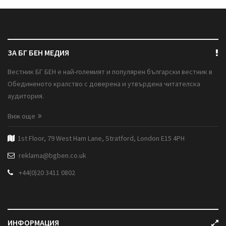
ЗА БГ БЕН МЕДИЯ
Вестник БГ БЕН е най-големият и популярен български вестник в
Обединеното кралство с доверена и утвърдена читателска
аудитория.
Виж още
1st Floor, 79 West Ham Lane, Stratford, London E15 4PH
reklama@bgben.co.uk
+44(0)20 3411 0802
ИНФОРМАЦИЯ