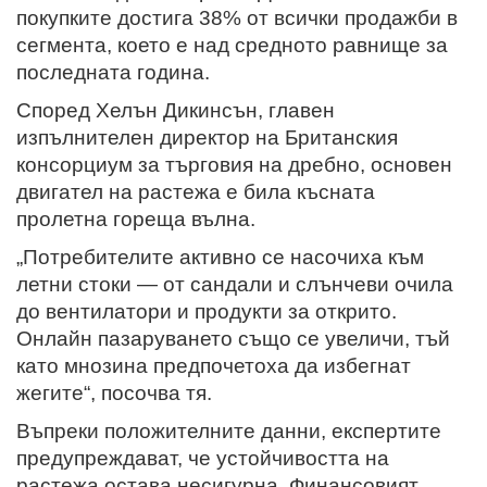
покупките достига 38% от всички продажби в
сегмента, което е над средното равнище за
последната година.
Според Хелън Дикинсън, главен
изпълнителен директор на Британския
консорциум за търговия на дребно, основен
двигател на растежа е била късната
пролетна гореща вълна.
„Потребителите активно се насочиха към
летни стоки — от сандали и слънчеви очила
до вентилатори и продукти за открито.
Онлайн пазаруването също се увеличи, тъй
като мнозина предпочетоха да избегнат
жегите“, посочва тя.
Въпреки положителните данни, експертите
предупреждават, че устойчивостта на
растежа остава несигурна. Финансовият