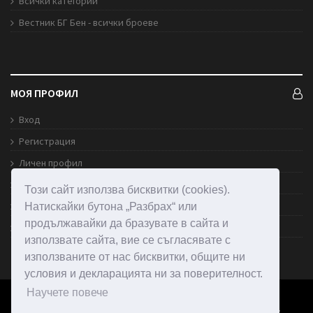
Всички категории
Вестник БГ Бен - всички броеве
МОЯ ПРОФИЛ
Вход
Регистрация
Личен профил
Обяви
Този сайт използва бисквитки (cookies).
Публикувай обява
Натискайки бутона „Разбрах“ или
продължавайки да бразувате в сайта и
Изпрати новина към екипа
използвате сайта, вие се съгласявате с
използваните от нас бисквитки, общите ни
условия и декларацията ни за поверителност.
Научете повече
© 2004 - 2026
BGBEN.co.uk
. Всички права запазени.