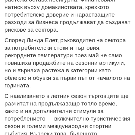
натиск върху домакинствата, крехкото
потребителско доверие и нарастващите
разходи за бизнеса продължават да създават
рискове за сектора.
Според Линда Елет, ръководител на сектора
за потребителски стоки и търговия,
рекордните температури през май не само
повишиха продажбите на сезонни артикули,
но и върнаха растежа в категории като
облекло и обувки за първи път от началото на
годината.
С навлизането в летния сезон търговците ще
разчитат на продължаващо топло време,
както и на допълнителни стимули за
потреблението — включително туристическия
сезон и големи международни спортни
събития. Въпреки това, бъдещото