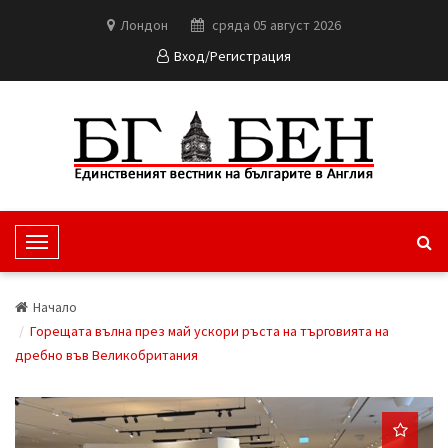
Лондон
сряда 05 август 2026
Вход/Регистрация
T
o
g
Начало
g
Горещата вълна през май ускори ръста на търговията на
l
дребно във Великобритания
e
N
a
v