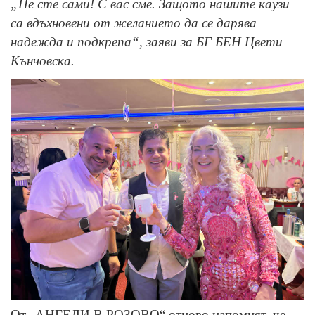
„Не сте сами! С вас сме. Защото нашите каузи
са вдъхновени от желанието да се дарява
надежда и подкрепа“, заяви за БГ БЕН Цвети
Кънчовска.
От „АНГЕЛИ В РОЗОВО“ отново напомнят, че