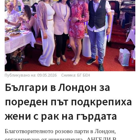
i
g
a
t
i
o
n
Публикувано на: 09.05.2026
Снимка: БГ БЕН
Българи в Лондон за
пореден път подкрепиха
жени с рак на гърдата
Благотворителното розово парти в Лондон,
организирано от инициативата „АНГЕЛИ В