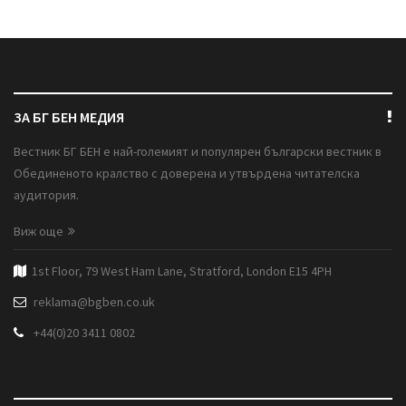
ЗА БГ БЕН МЕДИЯ
Вестник БГ БЕН е най-големият и популярен български вестник в
Обединеното кралство с доверена и утвърдена читателска
аудитория.
Виж още
1st Floor, 79 West Ham Lane, Stratford, London E15 4PH
reklama@bgben.co.uk
+44(0)20 3411 0802