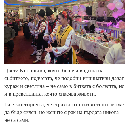
Цвети Кънчовска, която беше и водеща на
събитието, подчерта, че подобни инициативи дават
кураж и светлина – не само в битката с болестта, но
и в превенцията, която спасява животи.
Тя е категорична, че страхът от неизвестното може
да бъде силен, но жените с рак на гърдата никога
не са сами.