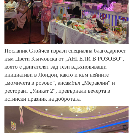
Посланик Стойчев изрази специална благодарност
към Цвети Кънчовска от „АНГЕЛИ В РОЗОВО“,
която е двигателят зад тези вдъхновяващи
инициативи в Лондон, както и към нейните
„момичета в розово“, ансамбъл „Мераклии“ и
ресторант „Уникат 2“, превърнали вечерта в
истински празник на добротата.