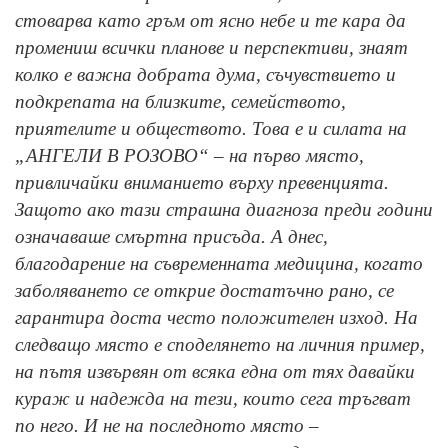
стоварва като гръм от ясно небе и те кара да
промениш всички планове и перспективи, знаят
колко е важна добрата дума, съчувствието и
подкрепата на близките, семейството,
приятелите и обществото. Това е и силата на
„АНГЕЛИ В РОЗОВО“ – на първо място,
привличайки вниманието върху превенцията.
Защото ако тази страшна диагноза преди години
означаваше смъртна присъда. А днес,
благодарение на съвременната медицина, когато
заболяването се открие достатъчно рано, се
гарантира доста често положителен изход. На
следващо място е споделянето на личния пример,
на пътя извървян от всяка една от тях давайки
кураж и надежда на тези, които сега тръгват
по него. И не на последното място –