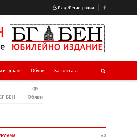
Вход/Регистрация
я и здраве
Обяви
За контакт
БГ БЕН
Обяви
ЕКЛАМА