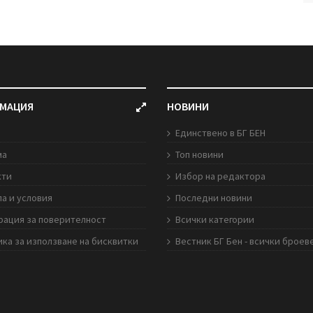
МАЦИЯ
НОВИНИ
Единствено в БГ БЕН
ма
Топ новини
кти
Избор на редактора
а и условия
Последни новини
рация за поверителност
Всички категории
ка за използване на бисквитки
Вестник БГ Бен - всички броев