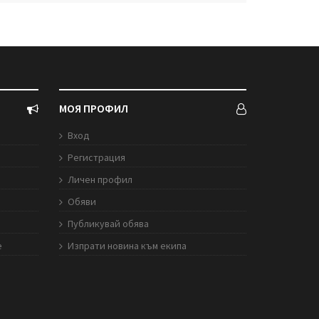
МОЯ ПРОФИЛ
Вход
Регистрация
Личен профил
Обяви
Публикувай обява
е
Изпрати новина към екипа