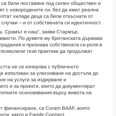
 са били поставяни под силен обществен и
ят с новородените си, без да имат реална
ултат хиляди деца са били откъснати от
 случаи – и от собствената си идентичност.
ш. Срамът е наш“, заяви Стармър,
ивисти. По думите му британската държава
традания и признава собствената си роля в
 позволили тези практики да продължат
стта не се изчерпва с публичното
е използван за улесняване на достъпа до
не на услуги за издирване и
кто и за проекти, които да документират
телните осиновявания върху живота на
ат финансиране, са Coram BAAF, която
ти, както и Family Connect,