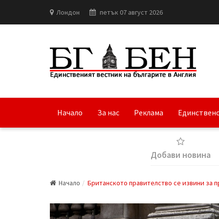
Лондон
петък 07 август 2026
Начало
За нас
Реклама
Единствено
Добави новина
Начало
Британското правителство се извини за 