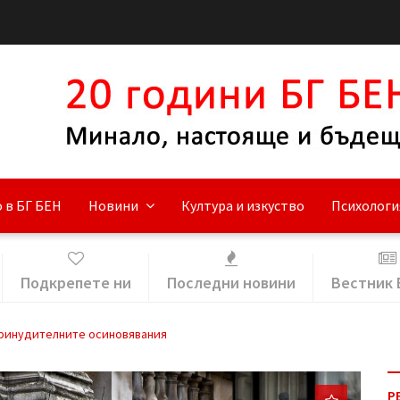
 в БГ БЕН
Новини
Култура и изкуство
Психологи
Подкрепете ни
Последни новини
Вестник 
принудителните осиновявания
Р