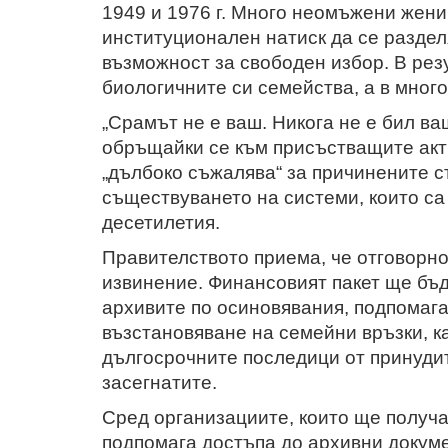
1949 и 1976 г. Много неомъжени жени
институционален натиск да се раздел
възможност за свободен избор. В рез
биологичните си семейства, а в много
„Срамът не е ваш. Никога не е бил ва
обръщайки се към присъстващите акт
„дълбоко съжалява“ за причинените с
съществуването на системи, които са
десетилетия.
Правителството приема, че отговорно
извинение. Финансовият пакет ще бъд
архивите по осиновявания, подпомага
възстановяване на семейни връзки, ка
дългосрочните последици от принуди
засегнатите.
Сред организациите, които ще получ
подпомага достъпа до архивни докумен