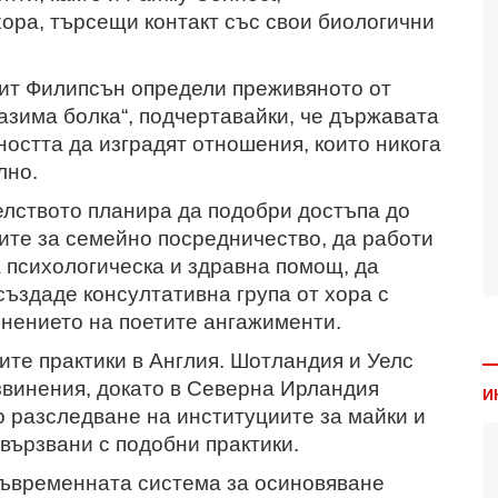
ора, търсещи контакт със свои биологични
ит Филипсън определи преживяното от
азима болка“, подчертавайки, че държавата
остта да изградят отношения, които никога
лно.
лството планира да подобри достъпа до
ите за семейно посредничество, да работи
 психологическа и здравна помощ, да
ъздаде консултативна група от хора с
лнението на поетите ангажименти.
ите практики в Англия. Шотландия и Уелс
звинения, докато в Северна Ирландия
И
 разследване на институциите за майки и
вързвани с подобни практики.
съвременната система за осиновяване