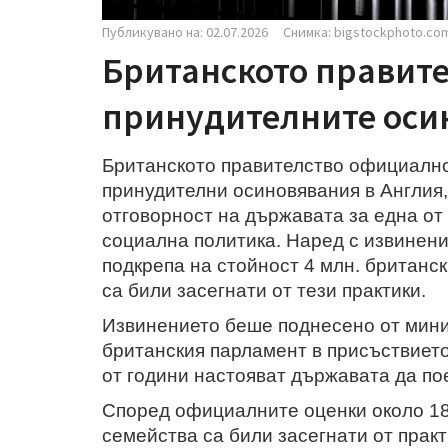
Публикувано на: 02.07.2026
Снимка: bigstockphoto.co
Британското правите
принудителните оси
Британското правителство официално 
принудителни осиновявания в Англия,
отговорност на държавата за една от
социална политика. Наред с извинени
подкрепа на стойност 4 млн. британск
са били засегнати от тези практики.
Извинението беше поднесено от мин
британския парламент в присъствието
от години настояват държавата да по
Според официалните оценки около 185
семейства са били засегнати от прак