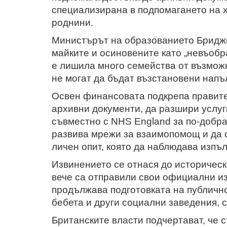
специализирана в подпомагането на х
роднини.
Министърът на образованието Бридж
майките и осиновените като „невъобр
е лишила много семейства от възможн
не могат да бъдат възстановени напъ
Освен финансовата подкрепа правите
архивни документи, да разшири услуг
съвместно с NHS England за по-добра
развива мрежи за взаимопомощ и да с
личен опит, която да наблюдава изпъ
Извинението се отнася до историческ
вече са отправили свои официални и
продължава подготовката на публично
бебета и други социални заведения, с
Британските власти подчертават, че 