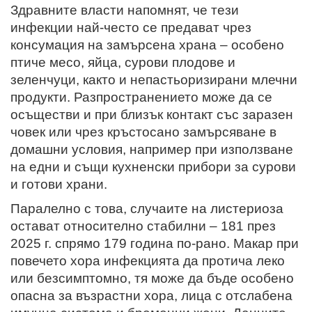
Здравните власти напомнят, че тези
инфекции най-често се предават чрез
консумация на замърсена храна – особено
птиче месо, яйца, сурови плодове и
зеленчуци, както и непастьоризирани млечни
продукти. Разпространението може да се
осъществи и при близък контакт със заразен
човек или чрез кръстосано замърсяване в
домашни условия, например при използване
на едни и същи кухненски прибори за сурови
и готови храни.
Паралелно с това, случаите на листериоза
остават относително стабилни – 181 през
2025 г. спрямо 179 година по-рано. Макар при
повечето хора инфекцията да протича леко
или безсимптомно, тя може да бъде особено
опасна за възрастни хора, лица с отслабена