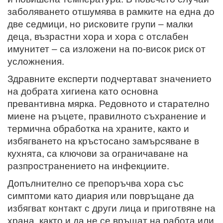
заболяването отшумява в рамките на една до
две седмици, но рисковите групи – малки
деца, възрастни хора и хора с отслабен
имунитет – са изложени на по-висок риск от
усложнения.
Здравните експерти подчертават значението
на добрата хигиена като основна
превантивна мярка. Редовното и старателно
миене на ръцете, правилното съхранение и
термична обработка на храните, както и
избягването на кръстосано замърсяване в
кухнята, са ключови за ограничаване на
разпространението на инфекциите.
Допълнително се препоръчва хора със
симптоми като диария или повръщане да
избягват контакт с други лица и приготвяне на
храна, както и да не се връщат на работа или