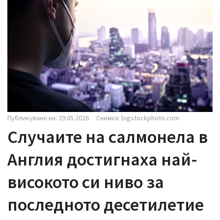
i
g
a
t
i
o
n
Публикувано на: 29.05.2026
Снимка: bigstockphoto.com
Случаите на салмонела в
Англия достигнаха най-
високото си ниво за
последното десетилетие