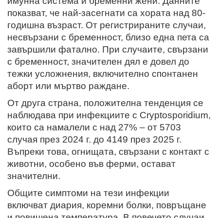
имунна система и бременни жени. Данните
показват, че най-засегнати са хората над 80-
годишна възраст. От регистрираните случаи,
несвързани с бременност, близо една пета са
завършили фатално. При случаите, свързани
с бременност, значителен дял е довел до
тежки усложнения, включително спонтанен
аборт или мъртво раждане.
От друга страна, положителна тенденция се
наблюдава при инфекциите с Cryptosporidium,
които са намалели с над 27% – от 5703
случая през 2024 г. до 4149 през 2025 г.
Въпреки това, огнищата, свързани с контакт с
животни, особено във ферми, остават
значителни.
Общите симптоми на тези инфекции
включват диария, коремни болки, повръщане
и повишена температура. В повечето случаи