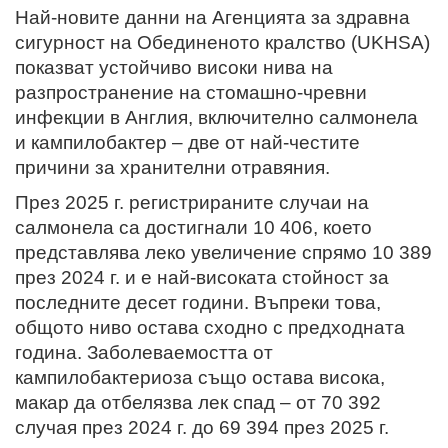
Най-новите данни на Агенцията за здравна
сигурност на Обединеното кралство (UKHSA)
показват устойчиво високи нива на
разпространение на стомашно-чревни
инфекции в Англия, включително салмонела
и кампилобактер – две от най-честите
причини за хранителни отравяния.
През 2025 г. регистрираните случаи на
салмонела са достигнали 10 406, което
представлява леко увеличение спрямо 10 389
през 2024 г. и е най-високата стойност за
последните десет години. Въпреки това,
общото ниво остава сходно с предходната
година. Заболеваемостта от
кампилобактериоза също остава висока,
макар да отбелязва лек спад – от 70 392
случая през 2024 г. до 69 394 през 2025 г.