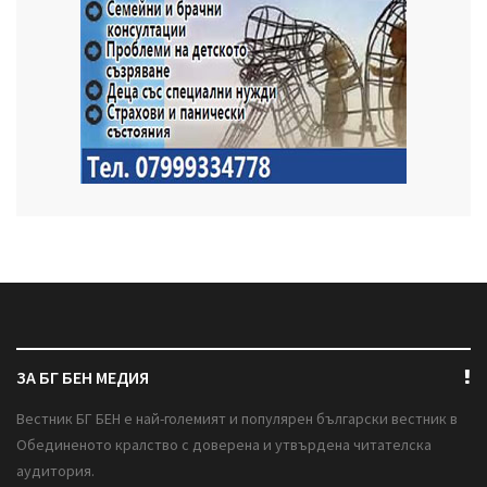
ЗА БГ БЕН МЕДИЯ
Вестник БГ БЕН е най-големият и популярен български вестник в
Обединеното кралство с доверена и утвърдена читателска
аудитория.