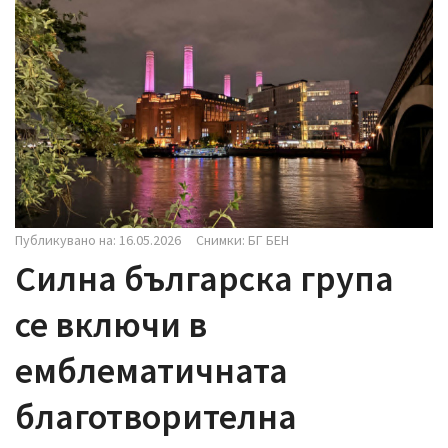
i
g
a
t
i
o
n
Публикувано на: 16.05.2026
Снимки: БГ БЕН
Силна българска група
се включи в
емблематичната
благотворителна