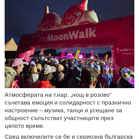
Атмосферата на т.нар. „нощ в розово“
съчетава емоция и солидарност с празнично
настроение – музика, танци и усещане за
общност съпътстват участниците през
цялото време.
Сред включилите се бе и сериозна българска