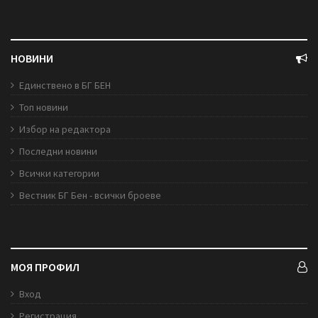
НОВИНИ
Единствено в БГ БЕН
Топ новини
Избор на редактора
Последни новини
Всички категории
Вестник БГ Бен - всички броеве
МОЯ ПРОФИЛ
Вход
Регистрация